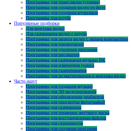
Программы для трансляции (стрима)
Программы для создания видео из фото
Программы для создания мультиков
Программы для ютуба
Популярные подборки
Для монтажа видео
Для скачивания видео с ютуба
Программы для записи видео с экрана компьютера
Программы для презентаций
Программы для удаления программ
Программы для рисования
Программы для скачивания музыки ВК
Программы для изменения голоса
Программы для сканирования
Программы для редактирования и монтажа видео
Часто ищут
Программы для создания музыки
Программы для 3D моделирования
Программы для обновления драйверов
Программы для просмотра фотографий
Программы для скачивания
Программы для проверки жесткого диска
Программы для восстановления файлов
Программы для скриншотов
Программы для создания программ