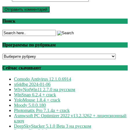
Поиск
Программы по рубрикам
Программы
по
рубрикам
Сейчас скачивают
Comodo Antivirus 12.1.0.6914
x64dbg 2024-01-06
WhyNotWin11 2.7.0 на русском
WinSnap 6.2.4 + crack
YoloMouse 1.8.4 + crack
Moody 5.0.0.180
Photomatix Pro 7.1.4a + crack
Asmwsoft PC Optimizer 2022 v13.2.3262 + лицензионный
ключ
DeepSkyStacker 5.1.0 Beta 3 на русском