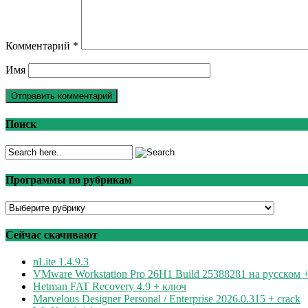
Комментарий
*
Имя
Поиск
Программы по рубрикам
Программы
по
рубрикам
Сейчас скачивают
nLite 1.4.9.3
VMware Workstation Pro 26H1 Build 25388281 на русском +
Hetman FAT Recovery 4.9 + ключ
Marvelous Designer Personal / Enterprise 2026.0.315 + crack