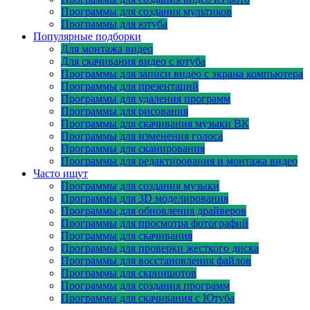
Программы для создания мультиков
Программы для ютуба
Популярные подборки
Для монтажа видео
Для скачивания видео с ютуба
Программы для записи видео с экрана компьютера
Программы для презентаций
Программы для удаления программ
Программы для рисования
Программы для скачивания музыки ВК
Программы для изменения голоса
Программы для сканирования
Программы для редактирования и монтажа видео
Часто ищут
Программы для создания музыки
Программы для 3D моделирования
Программы для обновления драйверов
Программы для просмотра фотографий
Программы для скачивания
Программы для проверки жесткого диска
Программы для восстановления файлов
Программы для скриншотов
Программы для создания программ
Программы для скачивания с Ютуба