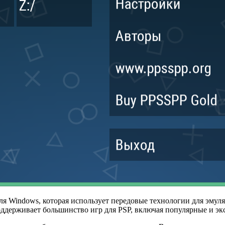
ля Windows, которая использует передовые технологии для эмул
поддерживает большинство игр для PSP, включая популярные и э