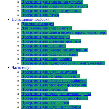
Программы для трансляции (стрима)
Программы для создания видео из фото
Программы для создания мультиков
Программы для ютуба
Популярные подборки
Для монтажа видео
Для скачивания видео с ютуба
Программы для записи видео с экрана компьютера
Программы для презентаций
Программы для удаления программ
Программы для рисования
Программы для скачивания музыки ВК
Программы для изменения голоса
Программы для сканирования
Программы для редактирования и монтажа видео
Часто ищут
Программы для создания музыки
Программы для 3D моделирования
Программы для обновления драйверов
Программы для просмотра фотографий
Программы для скачивания
Программы для проверки жесткого диска
Программы для восстановления файлов
Программы для скриншотов
Программы для создания программ