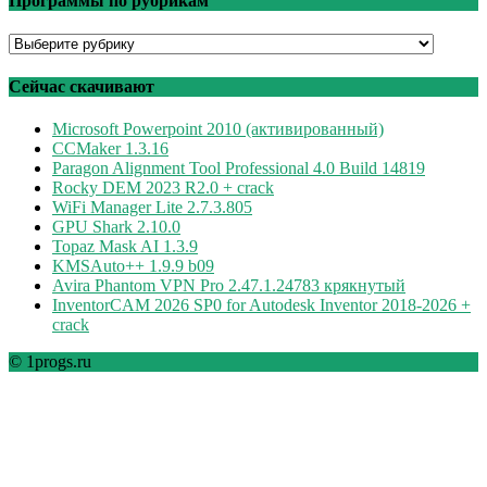
Программы по рубрикам
Программы
по
рубрикам
Сейчас скачивают
Microsoft Powerpoint 2010 (активированный)
CCMaker 1.3.16
Paragon Alignment Tool Professional 4.0 Build 14819
Rocky DEM 2023 R2.0 + crack
WiFi Manager Lite 2.7.3.805
GPU Shark 2.10.0
Topaz Mask AI 1.3.9
KMSAuto++ 1.9.9 b09
Avira Phantom VPN Pro 2.47.1.24783 крякнутый
InventorCAM 2026 SP0 for Autodesk Inventor 2018-2026 +
crack
© 1progs.ru