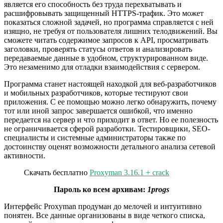
является его способность без труда перехватывать и
расшифровывать защищенный HTTPS-трафик. Это может
показаться сложной задачей, но программа справляется с ней
изящно, не требуя от пользователя лишних телодвижений. Вы
сможете читать содержимое запросов к API, просматривать
заголовки, проверять статусы ответов и анализировать
передаваемые данные в удобном, структурированном виде.
Это незаменимо для отладки взаимодействия с сервером.
Программа станет настоящей находкой для веб-разработчиков
и мобильных разработчиков, которые тестируют свои
приложения. С ее помощью можно легко обнаружить, почему
тот или иной запрос завершается ошибкой, что именно
передается на сервер и что приходит в ответ. Но ее полезность
не ограничивается сферой разработки. Тестировщики, SEO-
специалисты и системные администраторы также по
достоинству оценят возможности детального анализа сетевой
активности.
Скачать бесплатно
Proxyman 3.16.1 + crack
Пароль ко всем архивам:
1progs
Интерфейс Proxyman продуман до мелочей и интуитивно
понятен. Все данные организованы в виде четкого списка,