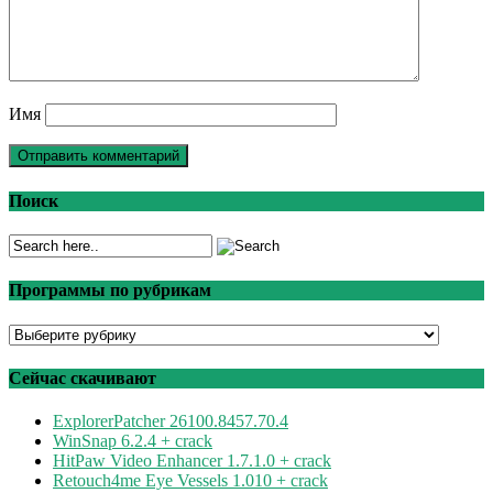
Имя
Поиск
Программы по рубрикам
Программы
по
рубрикам
Сейчас скачивают
ExplorerPatcher 26100.8457.70.4
WinSnap 6.2.4 + crack
HitPaw Video Enhancer 1.7.1.0 + crack
Retouch4me Eye Vessels 1.010 + crack