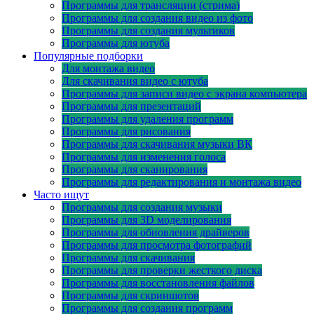
Программы для трансляции (стрима)
Программы для создания видео из фото
Программы для создания мультиков
Программы для ютуба
Популярные подборки
Для монтажа видео
Для скачивания видео с ютуба
Программы для записи видео с экрана компьютера
Программы для презентаций
Программы для удаления программ
Программы для рисования
Программы для скачивания музыки ВК
Программы для изменения голоса
Программы для сканирования
Программы для редактирования и монтажа видео
Часто ищут
Программы для создания музыки
Программы для 3D моделирования
Программы для обновления драйверов
Программы для просмотра фотографий
Программы для скачивания
Программы для проверки жесткого диска
Программы для восстановления файлов
Программы для скриншотов
Программы для создания программ