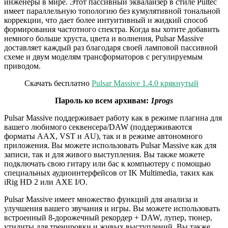
инженеры в мире. Этот пассивный эквалайзер в стиле Pultec
имеет параллельную топологию без кумулятивной тональной
коррекции, что дает более интуитивный и жидкий способ
формирования частотного спектра. Когда вы хотите добавить
немного больше хруста, цвета и волнения, Pulsar Massive
доставляет каждый раз благодаря своей ламповой пассивной
схеме и двум моделям трансформаторов с регулируемым
приводом.
Скачать бесплатно
Pulsar Massive 1.4.0 крякнутый
Пароль ко всем архивам:
1progs
Pulsar Massive поддерживает работу как в режиме плагина для
вашего любимого секвенсера/DAW (поддерживаются
форматы AAX, VST и AU), так и в режиме автономного
приложения. Вы можете использовать Pulsar Massive как для
записи, так и для живого выступления. Вы также можете
подключать свою гитару или бас к компьютеру с помощью
специальных аудиоинтерфейсов от IK Multimedia, таких как
iRig HD 2 или AXE I/O.
Pulsar Massive имеет множество функций для анализа и
улучшения вашего звучания и игры. Вы можете использовать
встроенный 8-дорожечный рекордер + DAW, лупер, тюнер,
утилиты для тренировки и живых выступлений. Вы также