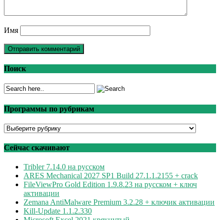
Имя
Поиск
Программы по рубрикам
Программы
по
рубрикам
Сейчас скачивают
Tribler 7.14.0 на русском
ARES Mechanical 2027 SP1 Build 27.1.1.2155 + crack
FileViewPro Gold Edition 1.9.8.23 на русском + ключ
активации
Zemana AntiMalware Premium 3.2.28 + ключик активации
Kill-Update 1.1.2.330
Microsoft Excel 2021 крякнутый