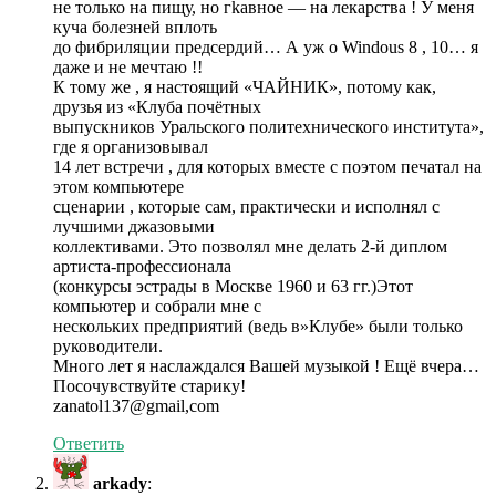
не только на пищу, но гkавное — на лекарства ! У меня
куча болезней вплоть
до фибриляции предсердий… А уж о Windous 8 , 10… я
даже и не мечтаю !!
К тому же , я настоящий «ЧАЙНИК», потому как,
друзья из «Клуба почётных
выпускников Уральского политехнического института»,
где я организовывал
14 лет встречи , для которых вместе с поэтом печатал на
этом компьютере
сценарии , которые сам, практически и исполнял с
лучшими джазовыми
коллективами. Это позволял мне делать 2-й диплом
артиста-профессионала
(конкурсы эстрады в Москве 1960 и 63 гг.)Этот
компьютер и собрали мне с
нескольких предприятий (ведь в»Клубе» были только
руководители.
Много лет я наслаждался Вашей музыкой ! Ещё вчера…
Посочувствуйте старику!
zanatol137@gmail,com
Ответить
arkady
: