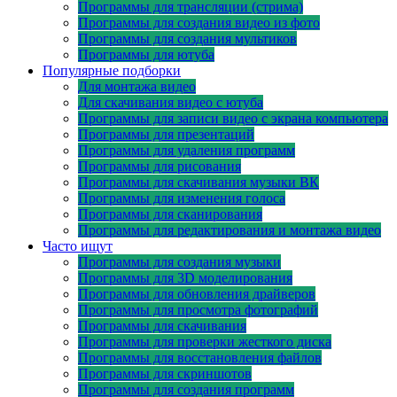
Программы для трансляции (стрима)
Программы для создания видео из фото
Программы для создания мультиков
Программы для ютуба
Популярные подборки
Для монтажа видео
Для скачивания видео с ютуба
Программы для записи видео с экрана компьютера
Программы для презентаций
Программы для удаления программ
Программы для рисования
Программы для скачивания музыки ВК
Программы для изменения голоса
Программы для сканирования
Программы для редактирования и монтажа видео
Часто ищут
Программы для создания музыки
Программы для 3D моделирования
Программы для обновления драйверов
Программы для просмотра фотографий
Программы для скачивания
Программы для проверки жесткого диска
Программы для восстановления файлов
Программы для скриншотов
Программы для создания программ