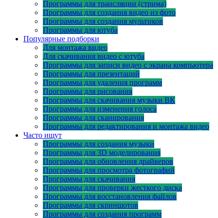
Программы для трансляции (стрима)
Программы для создания видео из фото
Программы для создания мультиков
Программы для ютуба
Популярные подборки
Для монтажа видео
Для скачивания видео с ютуба
Программы для записи видео с экрана компьютера
Программы для презентаций
Программы для удаления программ
Программы для рисования
Программы для скачивания музыки ВК
Программы для изменения голоса
Программы для сканирования
Программы для редактирования и монтажа видео
Часто ищут
Программы для создания музыки
Программы для 3D моделирования
Программы для обновления драйверов
Программы для просмотра фотографий
Программы для скачивания
Программы для проверки жесткого диска
Программы для восстановления файлов
Программы для скриншотов
Программы для создания программ