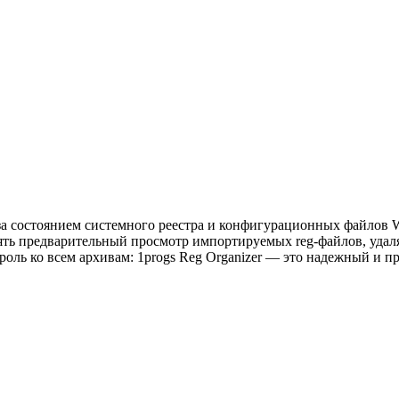
за состоянием системного реестра и конфигурационных файлов W
лять предварительный просмотр импортируемых reg-файлов, уда
Пароль ко всем архивам: 1progs Reg Organizer — это надежный и 