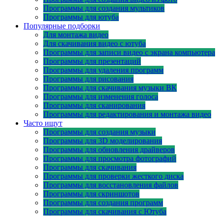
Программы для создания мультиков
Программы для ютуба
Популярные подборки
Для монтажа видео
Для скачивания видео с ютуба
Программы для записи видео с экрана компьютера
Программы для презентаций
Программы для удаления программ
Программы для рисования
Программы для скачивания музыки ВК
Программы для изменения голоса
Программы для сканирования
Программы для редактирования и монтажа видео
Часто ищут
Программы для создания музыки
Программы для 3D моделирования
Программы для обновления драйверов
Программы для просмотра фотографий
Программы для скачивания
Программы для проверки жесткого диска
Программы для восстановления файлов
Программы для скриншотов
Программы для создания программ
Программы для скачивания с Ютуба