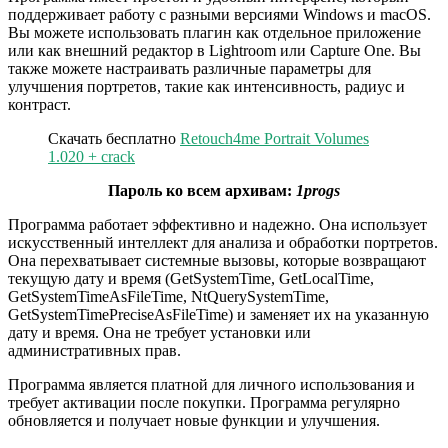
поддерживает работу с разными версиями Windows и macOS.
Вы можете использовать плагин как отдельное приложение
или как внешний редактор в Lightroom или Capture One. Вы
также можете настраивать различные параметры для
улучшения портретов, такие как интенсивность, радиус и
контраст.
Скачать бесплатно
Retouch4me Portrait Volumes
1.020 + crack
Пароль ко всем архивам:
1progs
Программа работает эффективно и надежно. Она использует
искусственный интеллект для анализа и обработки портретов.
Она перехватывает системные вызовы, которые возвращают
текущую дату и время (GetSystemTime, GetLocalTime,
GetSystemTimeAsFileTime, NtQuerySystemTime,
GetSystemTimePreciseAsFileTime) и заменяет их на указанную
дату и время. Она не требует установки или
административных прав.
Программа является платной для личного использования и
требует активации после покупки. Программа регулярно
обновляется и получает новые функции и улучшения.