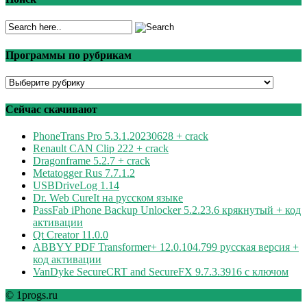
Программы по рубрикам
Программы
по
рубрикам
Сейчас скачивают
PhoneTrans Pro 5.3.1.20230628 + crack
Renault CAN Clip 222 + crack
Dragonframe 5.2.7 + crack
Metatogger Rus 7.7.1.2
USBDriveLog 1.14
Dr. Web CureIt на русском языке
PassFab iPhone Backup Unlocker 5.2.23.6 крякнутый + код
активации
Qt Creator 11.0.0
ABBYY PDF Transformer+ 12.0.104.799 русская версия +
код активации
VanDyke SecureCRT and SecureFX 9.7.3.3916 с ключом
© 1progs.ru