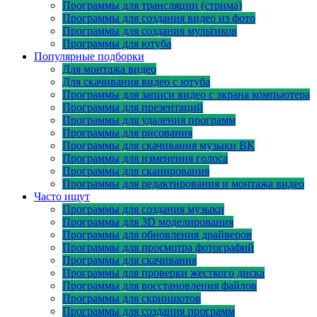
Программы для трансляции (стрима)
Программы для создания видео из фото
Программы для создания мультиков
Программы для ютуба
Популярные подборки
Для монтажа видео
Для скачивания видео с ютуба
Программы для записи видео с экрана компьютера
Программы для презентаций
Программы для удаления программ
Программы для рисования
Программы для скачивания музыки ВК
Программы для изменения голоса
Программы для сканирования
Программы для редактирования и монтажа видео
Часто ищут
Программы для создания музыки
Программы для 3D моделирования
Программы для обновления драйверов
Программы для просмотра фотографий
Программы для скачивания
Программы для проверки жесткого диска
Программы для восстановления файлов
Программы для скриншотов
Программы для создания программ