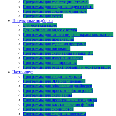
Программы для трансляции (стрима)
Программы для создания видео из фото
Программы для создания мультиков
Программы для ютуба
Популярные подборки
Для монтажа видео
Для скачивания видео с ютуба
Программы для записи видео с экрана компьютера
Программы для презентаций
Программы для удаления программ
Программы для рисования
Программы для скачивания музыки ВК
Программы для изменения голоса
Программы для сканирования
Программы для редактирования и монтажа видео
Часто ищут
Программы для создания музыки
Программы для 3D моделирования
Программы для обновления драйверов
Программы для просмотра фотографий
Программы для скачивания
Программы для проверки жесткого диска
Программы для восстановления файлов
Программы для скриншотов
Программы для создания программ