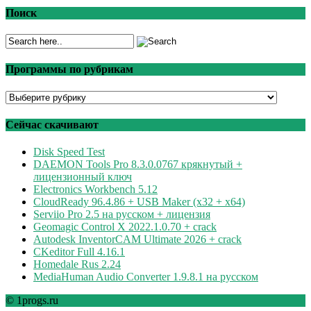
Поиск
Программы по рубрикам
Программы
по
рубрикам
Сейчас скачивают
Disk Speed Test
DAEMON Tools Pro 8.3.0.0767 крякнутый +
лицензионный ключ
Electronics Workbench 5.12
CloudReady 96.4.86 + USB Maker (x32 + x64)
Serviio Pro 2.5 на русском + лицензия
Geomagic Control X 2022.1.0.70 + crack
Autodesk InventorCAM Ultimate 2026 + crack
CKeditor Full 4.16.1
Homedale Rus 2.24
MediaHuman Audio Converter 1.9.8.1 на русском
© 1progs.ru