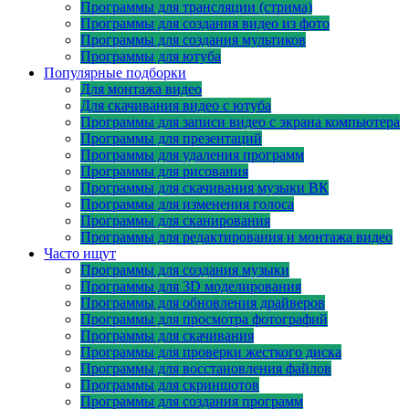
Программы для трансляции (стрима)
Программы для создания видео из фото
Программы для создания мультиков
Программы для ютуба
Популярные подборки
Для монтажа видео
Для скачивания видео с ютуба
Программы для записи видео с экрана компьютера
Программы для презентаций
Программы для удаления программ
Программы для рисования
Программы для скачивания музыки ВК
Программы для изменения голоса
Программы для сканирования
Программы для редактирования и монтажа видео
Часто ищут
Программы для создания музыки
Программы для 3D моделирования
Программы для обновления драйверов
Программы для просмотра фотографий
Программы для скачивания
Программы для проверки жесткого диска
Программы для восстановления файлов
Программы для скриншотов
Программы для создания программ