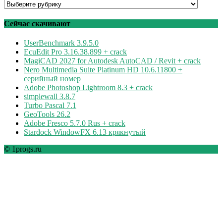
Программы
по
рубрикам
Сейчас скачивают
UserBenchmark 3.9.5.0
EcuEdit Pro 3.16.38.899 + crack
MagiCAD 2027 for Autodesk AutoCAD / Revit + crack
Nero Multimedia Suite Platinum HD 10.6.11800 +
серийный номер
Adobe Photoshop Lightroom 8.3 + crack
simplewall 3.8.7
Turbo Pascal 7.1
GeoTools 26.2
Adobe Fresco 5.7.0 Rus + crack
Stardock WindowFX 6.13 крякнутый
© 1progs.ru