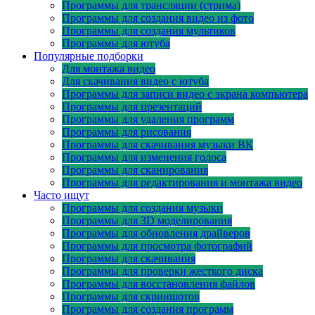
Программы для трансляции (стрима)
Программы для создания видео из фото
Программы для создания мультиков
Программы для ютуба
Популярные подборки
Для монтажа видео
Для скачивания видео с ютуба
Программы для записи видео с экрана компьютера
Программы для презентаций
Программы для удаления программ
Программы для рисования
Программы для скачивания музыки ВК
Программы для изменения голоса
Программы для сканирования
Программы для редактирования и монтажа видео
Часто ищут
Программы для создания музыки
Программы для 3D моделирования
Программы для обновления драйверов
Программы для просмотра фотографий
Программы для скачивания
Программы для проверки жесткого диска
Программы для восстановления файлов
Программы для скриншотов
Программы для создания программ