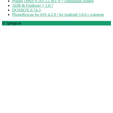
Polaris Office 9.101.12.38379 + серийный номер
ADB & Fastboot++ 1.0.7
DOSBOX 0.74-3
PhoneRescue for iOS 4.2.8 / for Android 3.8.0 с ключом
© 1progs.ru