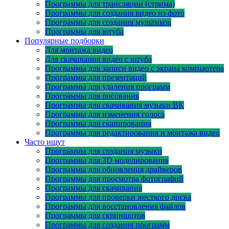
Программы для трансляции (стрима)
Программы для создания видео из фото
Программы для создания мультиков
Программы для ютуба
Популярные подборки
Для монтажа видео
Для скачивания видео с ютуба
Программы для записи видео с экрана компьютера
Программы для презентаций
Программы для удаления программ
Программы для рисования
Программы для скачивания музыки ВК
Программы для изменения голоса
Программы для сканирования
Программы для редактирования и монтажа видео
Часто ищут
Программы для создания музыки
Программы для 3D моделирования
Программы для обновления драйверов
Программы для просмотра фотографий
Программы для скачивания
Программы для проверки жесткого диска
Программы для восстановления файлов
Программы для скриншотов
Программы для создания программ