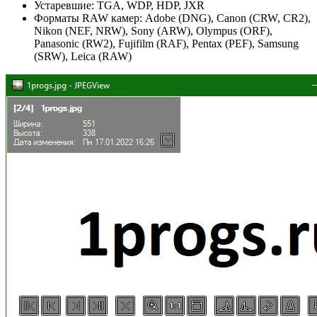
Устаревшие: TGA, WDP, HDP, JXR
Форматы RAW камер: Adobe (DNG), Canon (CRW, CR2),
Nikon (NEF, NRW), Sony (ARW), Olympus (ORF),
Panasonic (RW2), Fujifilm (RAF), Pentax (PEF), Samsung
(SRW), Leica (RAW)