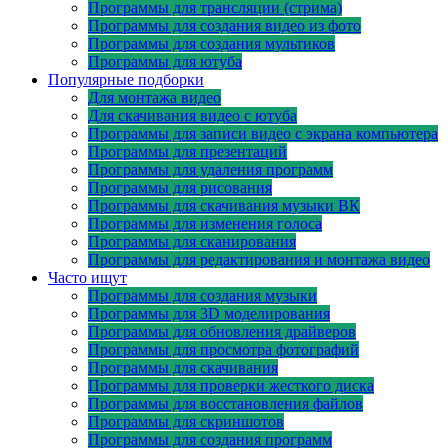
Программы для трансляции (стрима)
Программы для создания видео из фото
Программы для создания мультиков
Программы для ютуба
Популярные подборки
Для монтажа видео
Для скачивания видео с ютуба
Программы для записи видео с экрана компьютера
Программы для презентаций
Программы для удаления программ
Программы для рисования
Программы для скачивания музыки ВК
Программы для изменения голоса
Программы для сканирования
Программы для редактирования и монтажа видео
Часто ищут
Программы для создания музыки
Программы для 3D моделирования
Программы для обновления драйверов
Программы для просмотра фотографий
Программы для скачивания
Программы для проверки жесткого диска
Программы для восстановления файлов
Программы для скриншотов
Программы для создания программ