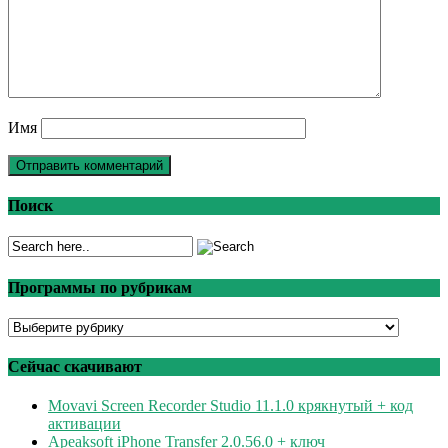
Имя
Поиск
Программы по рубрикам
Программы
по
рубрикам
Сейчас скачивают
Movavi Screen Recorder Studio 11.1.0 крякнутый + код
активации
Apeaksoft iPhone Transfer 2.0.56.0 + ключ