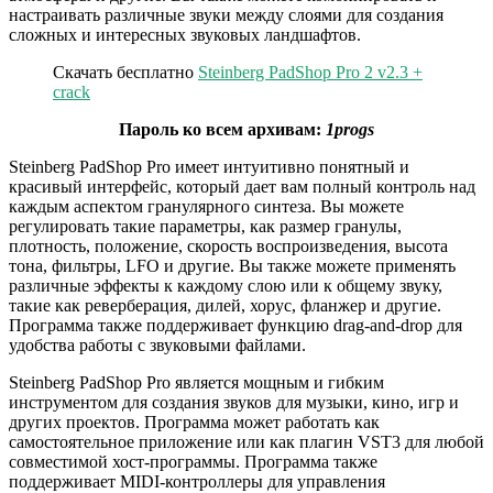
настраивать различные звуки между слоями для создания
сложных и интересных звуковых ландшафтов.
Скачать бесплатно
Steinberg PadShop Pro 2 v2.3 +
crack
Пароль ко всем архивам:
1progs
Steinberg PadShop Pro имеет интуитивно понятный и
красивый интерфейс, который дает вам полный контроль над
каждым аспектом гранулярного синтеза. Вы можете
регулировать такие параметры, как размер гранулы,
плотность, положение, скорость воспроизведения, высота
тона, фильтры, LFO и другие. Вы также можете применять
различные эффекты к каждому слою или к общему звуку,
такие как реверберация, дилей, хорус, фланжер и другие.
Программа также поддерживает функцию drag-and-drop для
удобства работы с звуковыми файлами.
Steinberg PadShop Pro является мощным и гибким
инструментом для создания звуков для музыки, кино, игр и
других проектов. Программа может работать как
самостоятельное приложение или как плагин VST3 для любой
совместимой хост-программы. Программа также
поддерживает MIDI-контроллеры для управления