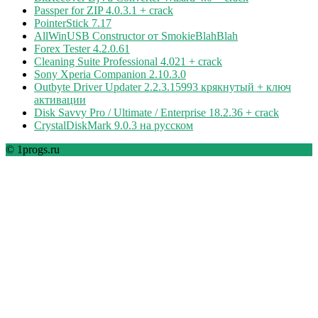
Passper for ZIP 4.0.3.1 + crack
PointerStick 7.17
AllWinUSB Constructor от SmokieBlahBlah
Forex Tester 4.2.0.61
Cleaning Suite Professional 4.021 + crack
Sony Xperia Companion 2.10.3.0
Outbyte Driver Updater 2.2.3.15993 крякнутый + ключ
активации
Disk Savvy Pro / Ultimate / Enterprise 18.2.36 + crack
CrystalDiskMark 9.0.3 на русском
© 1progs.ru