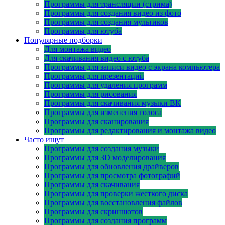
Программы для трансляции (стрима)
Программы для создания видео из фото
Программы для создания мультиков
Программы для ютуба
Популярные подборки
Для монтажа видео
Для скачивания видео с ютуба
Программы для записи видео с экрана компьютера
Программы для презентаций
Программы для удаления программ
Программы для рисования
Программы для скачивания музыки ВК
Программы для изменения голоса
Программы для сканирования
Программы для редактирования и монтажа видео
Часто ищут
Программы для создания музыки
Программы для 3D моделирования
Программы для обновления драйверов
Программы для просмотра фотографий
Программы для скачивания
Программы для проверки жесткого диска
Программы для восстановления файлов
Программы для скриншотов
Программы для создания программ