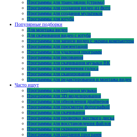
Программы для трансляции (стрима)
Программы для создания видео из фото
Программы для создания мультиков
Программы для ютуба
Популярные подборки
Для монтажа видео
Для скачивания видео с ютуба
Программы для записи видео с экрана компьютера
Программы для презентаций
Программы для удаления программ
Программы для рисования
Программы для скачивания музыки ВК
Программы для изменения голоса
Программы для сканирования
Программы для редактирования и монтажа видео
Часто ищут
Программы для создания музыки
Программы для 3D моделирования
Программы для обновления драйверов
Программы для просмотра фотографий
Программы для скачивания
Программы для проверки жесткого диска
Программы для восстановления файлов
Программы для скриншотов
Программы для создания программ