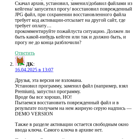
Скачал архив, установил, заменил/добавил файлами из
кейгена/ запуситил прогу/ восстановил поврежденный
JPG файл, при сохранении восстановленного файла
требует код активации-отсылает на другой сайт, где
требует оплату…
прокомментируйте пожайлуста ситуацию. Должен ли
быть какой-нибудь кейген или так и должно быть, и
прогу не до конца разблочили?
Ответить
ДК
:
16.04.2025 в 13:07
Друзья, эта версия не взломана.
Установил программу, заменил файл (например, взял
Premium), запустил программу.
Вроде бы все хорошо, НО!
Пытаемся восстановить поврежденный файл и в
результате получаем на нем жирную серую надпись —
DEMO VERSION
Также в разделе активации остается свободным окно
ввода ключа. Самого ключа в архиве нет.