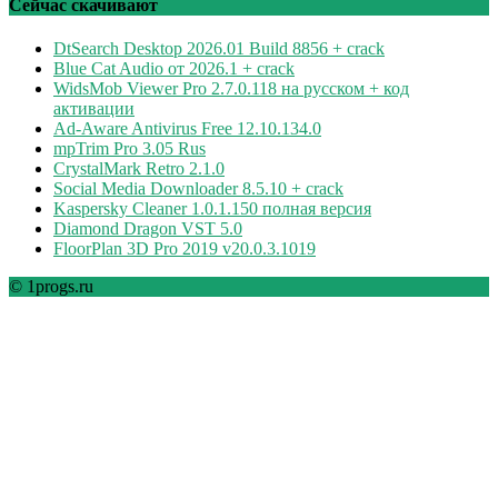
Сейчас скачивают
DtSearch Desktop 2026.01 Build 8856 + crack
Blue Cat Audio от 2026.1 + crack
WidsMob Viewer Pro 2.7.0.118 на русском + код
активации
Ad-Aware Antivirus Free 12.10.134.0
mpTrim Pro 3.05 Rus
CrystalMark Retro 2.1.0
Social Media Downloader 8.5.10 + crack
Kaspersky Cleaner 1.0.1.150 полная версия
Diamond Dragon VST 5.0
FloorPlan 3D Pro 2019 v20.0.3.1019
© 1progs.ru