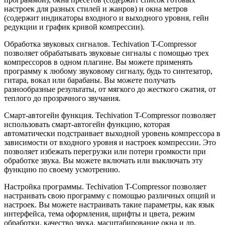
настроек для разных стилей и жанров) и окна метров
(содержит индикаторы входного и выходного уровня, гейн
редукции и график кривой компрессии).
Обработка звуковых сигналов. Techivation T-Compressor
позволяет обрабатывать звуковые сигналы с помощью трех
компрессоров в одном плагине. Вы можете применять
программу к любому звуковому сигналу, будь то синтезатор,
гитара, вокал или барабаны. Вы можете получать
разнообразные результаты, от мягкого до жесткого сжатия, от
теплого до прозрачного звучания.
Смарт-автогейн функция. Techivation T-Compressor позволяет
использовать смарт-автогейн функцию, которая
автоматически подстраивает выходной уровень компрессора в
зависимости от входного уровня и настроек компрессии. Это
позволяет избежать перегрузки или потери громкости при
обработке звука. Вы можете включать или выключать эту
функцию по своему усмотрению.
Настройка программы. Techivation T-Compressor позволяет
настраивать свою программу с помощью различных опций и
настроек. Вы можете настраивать такие параметры, как язык
интерфейса, тема оформления, шрифты и цвета, режим
обработки, качество звука, масштабирование окна и др.