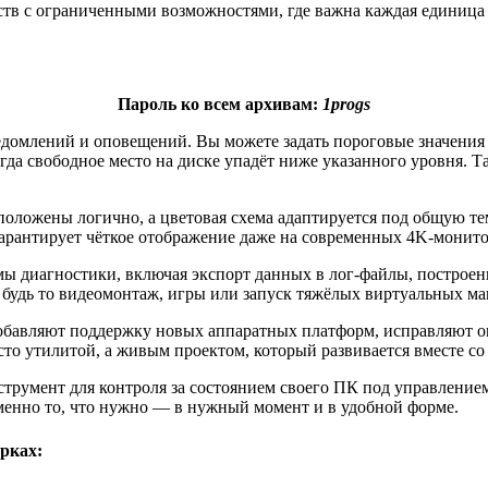
йств с ограниченными возможностями, где важна каждая единиц
Пароль ко всем архивам:
1progs
ведомлений и оповещений. Вы можете задать пороговые значения
да свободное место на диске упадёт ниже указанного уровня. Та
положены логично, а цветовая схема адаптируется под общую т
арантирует чёткое отображение даже на современных 4K-монито
 диагностики, включая экспорт данных в лог-файлы, построени
будь то видеомонтаж, игры или запуск тяжёлых виртуальных м
добавляют поддержку новых аппаратных платформ, исправляют 
росто утилитой, а живым проектом, который развивается вместе с
умент для контроля за состоянием своего ПК под управлением 
менно то, что нужно — в нужный момент и в удобной форме.
рках: