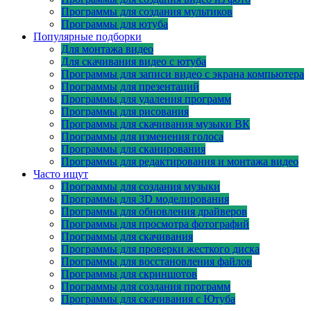
Программы для создания мультиков
Программы для ютуба
Популярные подборки
Для монтажа видео
Для скачивания видео с ютуба
Программы для записи видео с экрана компьютера
Программы для презентаций
Программы для удаления программ
Программы для рисования
Программы для скачивания музыки ВК
Программы для изменения голоса
Программы для сканирования
Программы для редактирования и монтажа видео
Часто ищут
Программы для создания музыки
Программы для 3D моделирования
Программы для обновления драйверов
Программы для просмотра фотографий
Программы для скачивания
Программы для проверки жесткого диска
Программы для восстановления файлов
Программы для скриншотов
Программы для создания программ
Программы для скачивания с Ютуба