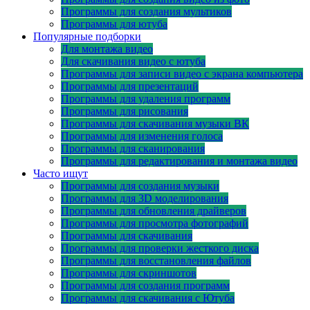
Программы для создания мультиков
Программы для ютуба
Популярные подборки
Для монтажа видео
Для скачивания видео с ютуба
Программы для записи видео с экрана компьютера
Программы для презентаций
Программы для удаления программ
Программы для рисования
Программы для скачивания музыки ВК
Программы для изменения голоса
Программы для сканирования
Программы для редактирования и монтажа видео
Часто ищут
Программы для создания музыки
Программы для 3D моделирования
Программы для обновления драйверов
Программы для просмотра фотографий
Программы для скачивания
Программы для проверки жесткого диска
Программы для восстановления файлов
Программы для скриншотов
Программы для создания программ
Программы для скачивания с Ютуба