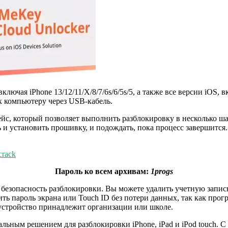
лючая iPhone 13/12/11/X/8/7/6s/6/5s/5, а также все версии iOS, в
 к компьютеру через USB-кабель.
йс, который позволяет выполнить разблокировку в несколько шаг
ь и установить прошивку, и подождать, пока процесс завершитс
crack
Пароль ко всем архивам:
1progs
 безопасность разблокировки. Вы можете удалить учетную запись 
ить пароль экрана или Touch ID без потери данных, так как про
устройство принадлежит организации или школе.
альным решением для разблокировки iPhone, iPad и iPod touch.