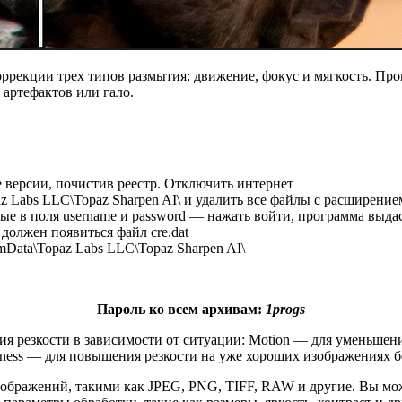
 коррекции трех типов размытия: движение, фокус и мягкость. 
 артефактов или гало.
 версии, почистив реестр. Отключить интернет
 Labs LLC\Topaz Sharpen AI\ и удалить все файлы с расширением 
ные в поля username и password — нажать войти, программа выд
 должен появиться файл cre.dat
amData\Topaz Labs LLC\Topaz Sharpen AI\
Пароль ко всем архивам:
1progs
я резкости в зависимости от ситуации: Motion — для уменьшени
ness — для повышения резкости на уже хороших изображениях бе
зображений, такими как JPEG, PNG, TIFF, RAW и другие. Вы мо