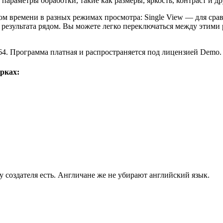
раметры обработки, такие как размеры, яркость, контраст и др
ом времени в разных режимах просмотра: Single View — для срав
 и результата рядом. Вы можете легко переключаться между эти
1 x64. Программа платная и распространяется под лицензией Dem
рках:
у создателя есть. Англичане же не убирают английский язык.