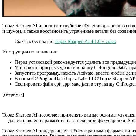
Topaz Sharpen AI использует глубокое обучение для анализа и
и шумом, а также восстановить утраченные детали без создания
Скачать бесплатно
Topaz Sharpen AI 4.1.0 + crack
Инструкция по активации
Перед установкой рекомендуется удалить все предыдущие
Установить программу, зайти в папку C:\ProgramData\Topaz
Запустить программу, нажать Activate, ввести любые дан
В папке C:\ProgramData\Topaz Labs LLC\Topaz Sharpen AI\
Скопировать файл api_app_state.json в эту папку C:\Progr
[свернуть]
Topaz Sharpen AI позволяет применять разные режимы улучшени
— для исправления размытия из-за неверной фокусировки; Soft
Topaz Sharpen AI поддерживает работу с разными форматами и