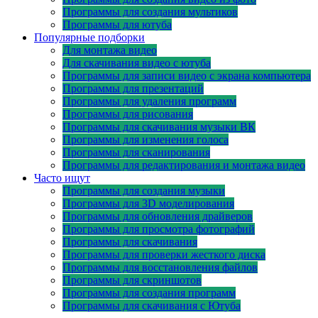
Программы для создания мультиков
Программы для ютуба
Популярные подборки
Для монтажа видео
Для скачивания видео с ютуба
Программы для записи видео с экрана компьютера
Программы для презентаций
Программы для удаления программ
Программы для рисования
Программы для скачивания музыки ВК
Программы для изменения голоса
Программы для сканирования
Программы для редактирования и монтажа видео
Часто ищут
Программы для создания музыки
Программы для 3D моделирования
Программы для обновления драйверов
Программы для просмотра фотографий
Программы для скачивания
Программы для проверки жесткого диска
Программы для восстановления файлов
Программы для скриншотов
Программы для создания программ
Программы для скачивания с Ютуба