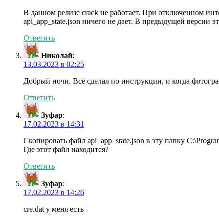
В данном релизе crack не работает. При отключенном ин
api_app_state.json ничего не дает. В предыдущей версии эт
Ответить
Николай
:
13.03.2023 в 02:25
Добрый ночи. Всё сделал по инструкции, и когда фотогра
Ответить
Зуфар
:
17.02.2023 в 14:31
Скопировать файл api_app_state.json в эту папку C:\Progr
Где этот файл находится?
Ответить
Зуфар
:
17.02.2023 в 14:26
cre.dat у меня есть