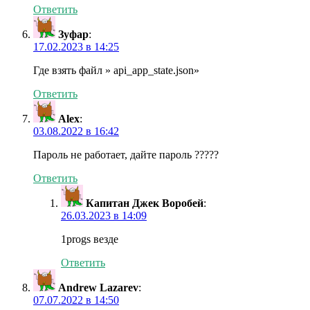
Ответить
Зуфар
:
17.02.2023 в 14:25
Где взять файл » api_app_state.json»
Ответить
Alex
:
03.08.2022 в 16:42
Пароль не работает, дайте пароль ?????
Ответить
Капитан Джек Воробей
:
26.03.2023 в 14:09
1progs везде
Ответить
Andrew Lazarev
:
07.07.2022 в 14:50