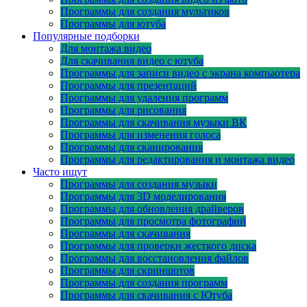
Программы для создания мультиков
Программы для ютуба
Популярные подборки
Для монтажа видео
Для скачивания видео с ютуба
Программы для записи видео с экрана компьютера
Программы для презентаций
Программы для удаления программ
Программы для рисования
Программы для скачивания музыки ВК
Программы для изменения голоса
Программы для сканирования
Программы для редактирования и монтажа видео
Часто ищут
Программы для создания музыки
Программы для 3D моделирования
Программы для обновления драйверов
Программы для просмотра фотографий
Программы для скачивания
Программы для проверки жесткого диска
Программы для восстановления файлов
Программы для скриншотов
Программы для создания программ
Программы для скачивания с Ютуба