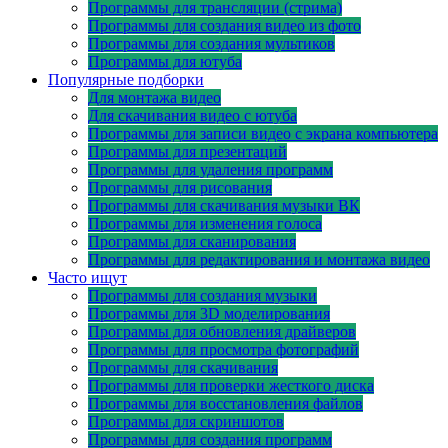
Программы для трансляции (стрима)
Программы для создания видео из фото
Программы для создания мультиков
Программы для ютуба
Популярные подборки
Для монтажа видео
Для скачивания видео с ютуба
Программы для записи видео с экрана компьютера
Программы для презентаций
Программы для удаления программ
Программы для рисования
Программы для скачивания музыки ВК
Программы для изменения голоса
Программы для сканирования
Программы для редактирования и монтажа видео
Часто ищут
Программы для создания музыки
Программы для 3D моделирования
Программы для обновления драйверов
Программы для просмотра фотографий
Программы для скачивания
Программы для проверки жесткого диска
Программы для восстановления файлов
Программы для скриншотов
Программы для создания программ