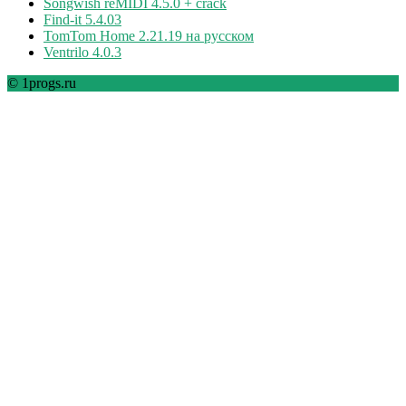
Songwish reMIDI 4.5.0 + crack
Find-it 5.4.03
TomTom Home 2.21.19 на русском
Ventrilo 4.0.3
© 1progs.ru