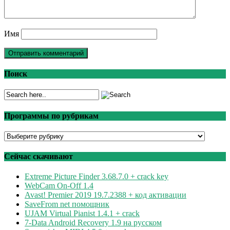
Имя
Поиск
Программы по рубрикам
Программы
по
рубрикам
Сейчас скачивают
Extreme Picture Finder 3.68.7.0 + crack key
WebCam On-Off 1.4
Avast! Premier 2019 19.7.2388 + код активации
SaveFrom net помощник
UJAM Virtual Pianist 1.4.1 + crack
7-Data Android Recovery 1.9 на русском