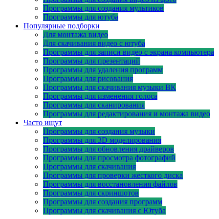
Программы для создания мультиков
Программы для ютуба
Популярные подборки
Для монтажа видео
Для скачивания видео с ютуба
Программы для записи видео с экрана компьютера
Программы для презентаций
Программы для удаления программ
Программы для рисования
Программы для скачивания музыки ВК
Программы для изменения голоса
Программы для сканирования
Программы для редактирования и монтажа видео
Часто ищут
Программы для создания музыки
Программы для 3D моделирования
Программы для обновления драйверов
Программы для просмотра фотографий
Программы для скачивания
Программы для проверки жесткого диска
Программы для восстановления файлов
Программы для скриншотов
Программы для создания программ
Программы для скачивания с Ютуба