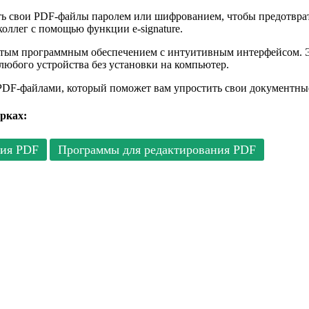
ть свои PDF-файлы паролем или шифрованием, чтобы предотвра
оллег с помощью функции e-signature.
стым программным обеспечением с интуитивным интерфейсом. Эт
 любого устройства без установки на компьютер.
PDF-файлами, который поможет вам упростить свои документны
рках:
тия PDF
Программы для редактирования PDF