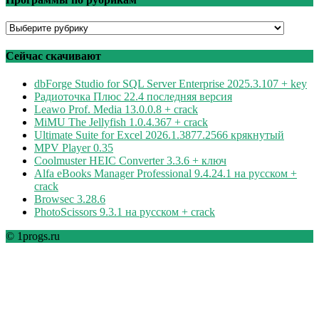
Программы
по
рубрикам
Сейчас скачивают
dbForge Studio for SQL Server Enterprise 2025.3.107 + key
Радиоточка Плюс 22.4 последняя версия
Leawo Prof. Media 13.0.0.8 + crack
MiMU The Jellyfish 1.0.4.367 + crack
Ultimate Suite for Excel 2026.1.3877.2566 крякнутый
MPV Player 0.35
Coolmuster HEIC Converter 3.3.6 + ключ
Alfa eBooks Manager Professional 9.4.24.1 на русском +
crack
Browsec 3.28.6
PhotoScissors 9.3.1 на русском + crack
© 1progs.ru