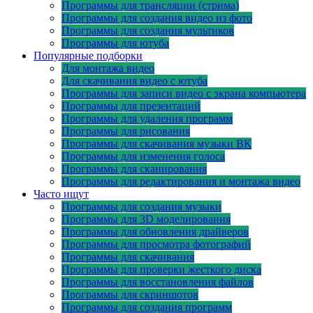
Программы для трансляции (стрима)
Программы для создания видео из фото
Программы для создания мультиков
Программы для ютуба
Популярные подборки
Для монтажа видео
Для скачивания видео с ютуба
Программы для записи видео с экрана компьютера
Программы для презентаций
Программы для удаления программ
Программы для рисования
Программы для скачивания музыки ВК
Программы для изменения голоса
Программы для сканирования
Программы для редактирования и монтажа видео
Часто ищут
Программы для создания музыки
Программы для 3D моделирования
Программы для обновления драйверов
Программы для просмотра фотографий
Программы для скачивания
Программы для проверки жесткого диска
Программы для восстановления файлов
Программы для скриншотов
Программы для создания программ