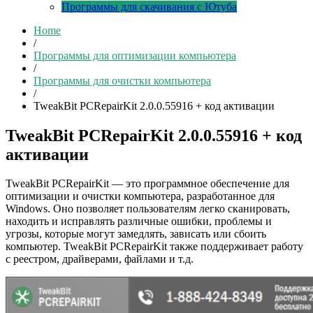
Программы для скачивания с Ютуба
Home
/
Программы для оптимизации компьютера
/
Программы для очистки компьютера
/
TweakBit PCRepairKit 2.0.0.55916 + код активации
TweakBit PCRepairKit 2.0.0.55916 + код
активации
TweakBit PCRepairKit — это программное обеспечение для
оптимизации и очистки компьютера, разработанное для
Windows. Оно позволяет пользователям легко сканировать,
находить и исправлять различные ошибки, проблемы и
угрозы, которые могут замедлять, зависать или сбоить
компьютер. TweakBit PCRepairKit также поддерживает работу
с реестром, драйверами, файлами и т.д.