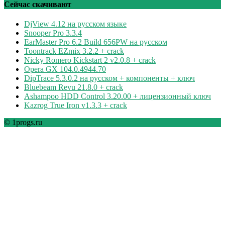
рубрикам
Сейчас скачивают
DjView 4.12 на русском языке
Snooper Pro 3.3.4
EarMaster Pro 6.2 Build 656PW на русском
Toontrack EZmix 3.2.2 + crack
Nicky Romero Kickstart 2 v2.0.8 + crack
Opera GX 104.0.4944.70
DipTrace 5.3.0.2 на русском + компоненты + ключ
Bluebeam Revu 21.8.0 + crack
Ashampoo HDD Control 3.20.00 + лицензионный ключ
Kazrog True Iron v1.3.3 + crack
© 1progs.ru