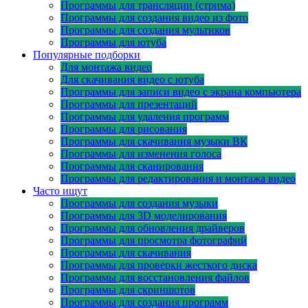
Программы для трансляции (стрима)
Программы для создания видео из фото
Программы для создания мультиков
Программы для ютуба
Популярные подборки
Для монтажа видео
Для скачивания видео с ютуба
Программы для записи видео с экрана компьютера
Программы для презентаций
Программы для удаления программ
Программы для рисования
Программы для скачивания музыки ВК
Программы для изменения голоса
Программы для сканирования
Программы для редактирования и монтажа видео
Часто ищут
Программы для создания музыки
Программы для 3D моделирования
Программы для обновления драйверов
Программы для просмотра фотографий
Программы для скачивания
Программы для проверки жесткого диска
Программы для восстановления файлов
Программы для скриншотов
Программы для создания программ