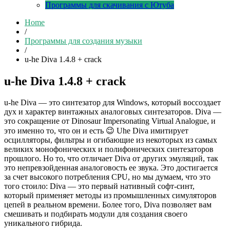
Программы для скачивания с Ютуба
Home
/
Программы для создания музыки
/
u-he Diva 1.4.8 + crack
u-he Diva 1.4.8 + crack
u-he Diva — это синтезатор для Windows, который воссоздает
дух и характер винтажных аналоговых синтезаторов. Diva —
это сокращение от Dinosaur Impersonating Virtual Analogue, и
это именно то, что он и есть 😉 Uhe Diva имитирует
осцилляторы, фильтры и огибающие из некоторых из самых
великих монофонических и полифонических синтезаторов
прошлого. Но то, что отличает Diva от других эмуляций, так
это непревзойденная аналоговость ее звука. Это достигается
за счет высокого потребления CPU, но мы думаем, что это
того стоило: Diva — это первый нативный софт-синт,
который применяет методы из промышленных симуляторов
цепей в реальном времени. Более того, Diva позволяет вам
смешивать и подбирать модули для создания своего
уникального гибрида.