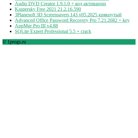
Audio DVD Creator 1.9.1.0 + код активации
Kaspersky Free 2021 21.2.16.590
3Planesoft 3D Screensavers 143 v05.2025 крякнутый
Advanced Office Password Recovery Pro 7.21.2682 + key
AppMgr Pro III v4.88
SQLite Expert Professional 5.5 + crack
© 1progs.ru