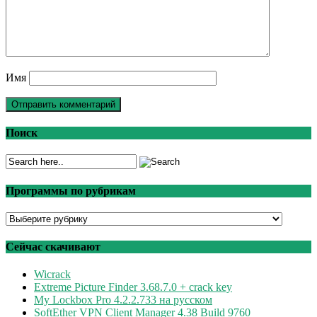
Имя
Поиск
Программы по рубрикам
Программы
по
рубрикам
Сейчас скачивают
Wicrack
Extreme Picture Finder 3.68.7.0 + crack key
My Lockbox Pro 4.2.2.733 на русском
SoftEther VPN Client Manager 4.38 Build 9760