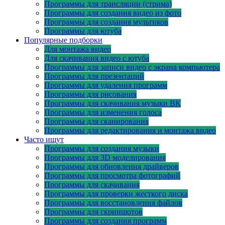
Программы для трансляции (стрима)
Программы для создания видео из фото
Программы для создания мультиков
Программы для ютуба
Популярные подборки
Для монтажа видео
Для скачивания видео с ютуба
Программы для записи видео с экрана компьютера
Программы для презентаций
Программы для удаления программ
Программы для рисования
Программы для скачивания музыки ВК
Программы для изменения голоса
Программы для сканирования
Программы для редактирования и монтажа видео
Часто ищут
Программы для создания музыки
Программы для 3D моделирования
Программы для обновления драйверов
Программы для просмотра фотографий
Программы для скачивания
Программы для проверки жесткого диска
Программы для восстановления файлов
Программы для скриншотов
Программы для создания программ