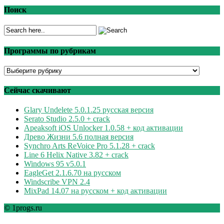
Поиск
Программы по рубрикам
Программы
по
рубрикам
Сейчас скачивают
Glary Undelete 5.0.1.25 русская версия
Serato Studio 2.5.0 + crack
Apeaksoft iOS Unlocker 1.0.58 + код активации
Древо Жизни 5.6 полная версия
Synchro Arts ReVoice Pro 5.1.28 + crack
Line 6 Helix Native 3.82 + crack
Windows 95 v5.0.1
EagleGet 2.1.6.70 на русском
Windscribe VPN 2.4
MixPad 14.07 на русском + код активации
© 1progs.ru