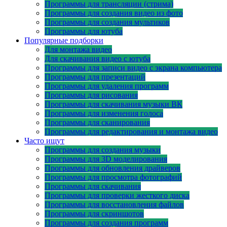
Программы для трансляции (стрима)
Программы для создания видео из фото
Программы для создания мультиков
Программы для ютуба
Популярные подборки
Для монтажа видео
Для скачивания видео с ютуба
Программы для записи видео с экрана компьютера
Программы для презентаций
Программы для удаления программ
Программы для рисования
Программы для скачивания музыки ВК
Программы для изменения голоса
Программы для сканирования
Программы для редактирования и монтажа видео
Часто ищут
Программы для создания музыки
Программы для 3D моделирования
Программы для обновления драйверов
Программы для просмотра фотографий
Программы для скачивания
Программы для проверки жесткого диска
Программы для восстановления файлов
Программы для скриншотов
Программы для создания программ