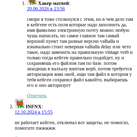
Хакер матвей
:
20.06.2026 в 23:56
смори я тоже столкнулся с этим, но в чем дело там
в кейгене есть поля которые надо заполнить да,
имя фамилию электронную почту можно любую
чушь написать, но самое главное там самый
верхний пункт там разные версии valhalla и
изначально стоит неверная valhalla delay или чето
такое, надо заменить на правильную vintage verb и
только тогда кейген правильно подойдет, ну и
сохраняешь его файлом там по базе. потом
заходишь в валхалу винтаж верб, потом требуется
авторизация жми окей, ищи там файл в котором у
тебя кейген сохранил файл какойто, выбираешь
его и оно авторизует
Ответить
INFNX
:
12.10.2024 в 15:55
не работает кейген, отключал все защиты, не помогло,
помогите пжжжжж