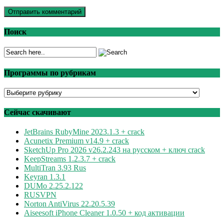
Поиск
Программы по рубрикам
Программы
по
рубрикам
Сейчас скачивают
JetBrains RubyMine 2023.1.3 + crack
Acunetix Premium v14.9 + crack
SketchUp Pro 2026 v26.2.243 на русском + ключ crack
KeepStreams 1.2.3.7 + crack
MultiTran 3.93 Rus
Keyran 1.3.1
DUMo 2.25.2.122
RUSVPN
Norton AntiVirus 22.20.5.39
Aiseesoft iPhone Cleaner 1.0.50 + код активации