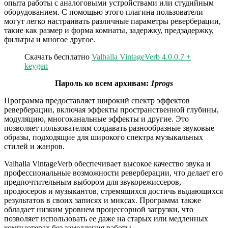
опыта работы с аналоговыми устройствами или студийным
оборудованием. С помощью этого плагина пользователи
могут легко настраивать различные параметры реверберации,
такие как размер и форма комнаты, задержку, предзадержку,
фильтры и многое другое.
Скачать бесплатно
Valhalla VintageVerb 4.0.0.7 +
keygen
Пароль ко всем архивам:
1progs
Программа предоставляет широкий спектр эффектов
реверберации, включая эффекты пространственной глубины,
модуляцию, многоканальные эффекты и другие. Это
позволяет пользователям создавать разнообразные звуковые
образы, подходящие для широкого спектра музыкальных
стилей и жанров.
Valhalla VintageVerb обеспечивает высокое качество звука и
профессиональные возможности реверберации, что делает его
предпочтительным выбором для звукорежиссеров,
продюсеров и музыкантов, стремящихся достичь выдающихся
результатов в своих записях и миксах. Программа также
обладает низким уровнем процессорной загрузки, что
позволяет использовать ее даже на старых или медленных
компьютерах без замедления работы.