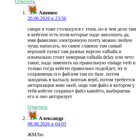
Ответить
Аноним
:
20.06.2026 в 23:56
смори я тоже столкнулся с этим, но в чем дело там
в кейгене есть поля которые надо заполнить да,
имя фамилию электронную почту можно любую
чушь написать, но самое главное там самый
верхний пункт там разные версии valhalla и
изначально стоит неверная valhalla delay или чето
такое, надо заменить на правильную vintage verb и
только тогда кейген правильно подойдет, ну и
сохраняешь его файлом там по базе. потом
заходишь в валхалу винтаж верб, потом требуется
авторизация жми окей, ищи там файл в котором у
тебя кейген сохранил файл какойто, выбираешь
его и оно авторизует
Ответить
Александр
:
08.08.2026 в 04:05
ЖМЛю