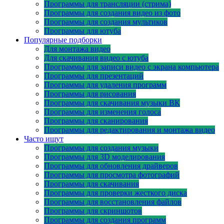
Программы для трансляции (стрима)
Программы для создания видео из фото
Программы для создания мультиков
Программы для ютуба
Популярные подборки
Для монтажа видео
Для скачивания видео с ютуба
Программы для записи видео с экрана компьютера
Программы для презентаций
Программы для удаления программ
Программы для рисования
Программы для скачивания музыки ВК
Программы для изменения голоса
Программы для сканирования
Программы для редактирования и монтажа видео
Часто ищут
Программы для создания музыки
Программы для 3D моделирования
Программы для обновления драйверов
Программы для просмотра фотографий
Программы для скачивания
Программы для проверки жесткого диска
Программы для восстановления файлов
Программы для скриншотов
Программы для создания программ