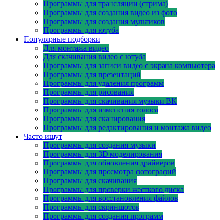
Программы для трансляции (стрима)
Программы для создания видео из фото
Программы для создания мультиков
Программы для ютуба
Популярные подборки
Для монтажа видео
Для скачивания видео с ютуба
Программы для записи видео с экрана компьютера
Программы для презентаций
Программы для удаления программ
Программы для рисования
Программы для скачивания музыки ВК
Программы для изменения голоса
Программы для сканирования
Программы для редактирования и монтажа видео
Часто ищут
Программы для создания музыки
Программы для 3D моделирования
Программы для обновления драйверов
Программы для просмотра фотографий
Программы для скачивания
Программы для проверки жесткого диска
Программы для восстановления файлов
Программы для скриншотов
Программы для создания программ