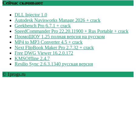
рубрикам
Сейчас скачивают
DLL Injector 1.0
Autodesk Navisworks Manage 2026 + crack
Geekbench Pro 6.7.1 + crack
SpeedCommander Pro 22.20.11900 + Rus Portable + crack
ПромоШОУ 1.25 полная версия на русском
MP4 to MP3 Converter 4.5 + crack
Next FlipBook Maker Pro 2.7.32 + crack
Free DWG Viewer 16.2.0.172
KMSOffline 2.4.7
Resilio Sync 2.6.3.1340 русская версия
© 1progs.ru