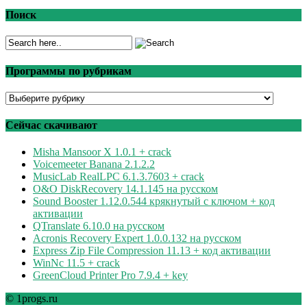
Поиск
Программы по рубрикам
Программы
по
рубрикам
Сейчас скачивают
Misha Mansoor X 1.0.1 + crack
Voicemeeter Banana 2.1.2.2
MusicLab RealLPC 6.1.3.7603 + crack
O&O DiskRecovery 14.1.145 на русском
Sound Booster 1.12.0.544 крякнутый с ключом + код
активации
QTranslate 6.10.0 на русском
Acronis Recovery Expert 1.0.0.132 на русском
Express Zip File Compression 11.13 + код активации
WinNc 11.5 + crack
GreenCloud Printer Pro 7.9.4 + key
© 1progs.ru