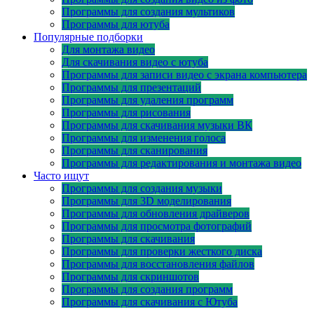
Программы для создания мультиков
Программы для ютуба
Популярные подборки
Для монтажа видео
Для скачивания видео с ютуба
Программы для записи видео с экрана компьютера
Программы для презентаций
Программы для удаления программ
Программы для рисования
Программы для скачивания музыки ВК
Программы для изменения голоса
Программы для сканирования
Программы для редактирования и монтажа видео
Часто ищут
Программы для создания музыки
Программы для 3D моделирования
Программы для обновления драйверов
Программы для просмотра фотографий
Программы для скачивания
Программы для проверки жесткого диска
Программы для восстановления файлов
Программы для скриншотов
Программы для создания программ
Программы для скачивания с Ютуба