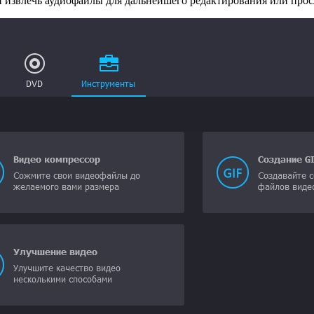
 извлечь аудиофайлы для дальнейшего редактирования или про