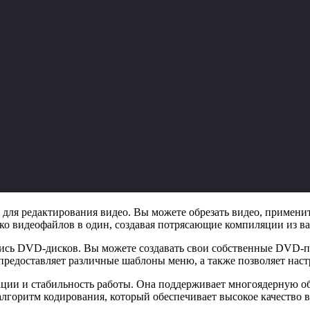
для редактирования видео. Вы можете обрезать видео, применит
ько видеофайлов в один, создавая потрясающие компиляции из 
ись DVD-дисков. Вы можете создавать свои собственные DVD-пр
едоставляет различные шаблоны меню, а также позволяет настр
ции и стабильность работы. Она поддерживает многоядерную об
горитм кодирования, который обеспечивает высокое качество ви