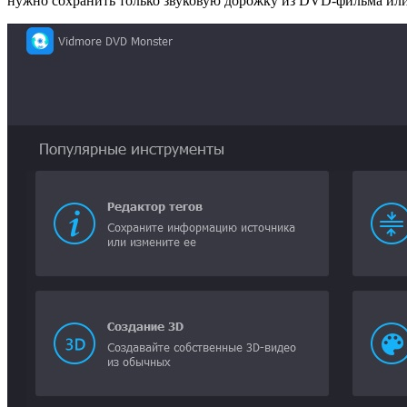
нужно сохранить только звуковую дорожку из DVD-фильма или