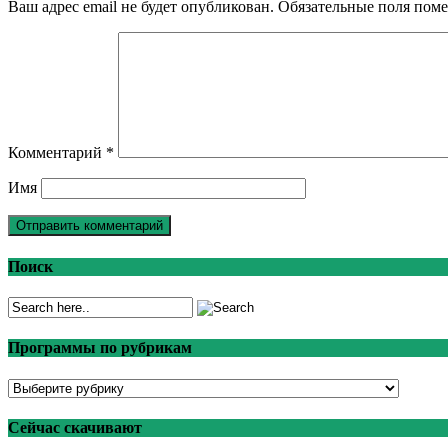
Ваш адрес email не будет опубликован.
Обязательные поля пом
Комментарий
*
Имя
Поиск
Программы по рубрикам
Программы
по
рубрикам
Сейчас скачивают