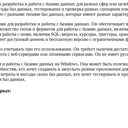
к разработка и работа с базами данных для разных сфер или целей
годы баз данных, тестирование и проверка разных сценариев или
оте с разными типами баз данных, которые имеют разные характ
ми для разработки и работы с базами данных. Он обеспечивает 
ножество типов и форматов для работы с базами данных, включ
 работы с ними, включая SQL-запросы, курсоры, триггеры, хра
меет доступный ценник и бесплатную версию с ограниченными 
но учитывать при его использовании. Он требует наличия достат
ота с веб-серверами или облачными сервисами. Он не имеет рус
и и работы с базами данных на Windows. Она может быть полезна д
ностям, кто хочет создавать и запускать разные приложения для
 затраты и выгоды своих баз данных, кто хочет тестировать и пр
м баз данных.
рках: