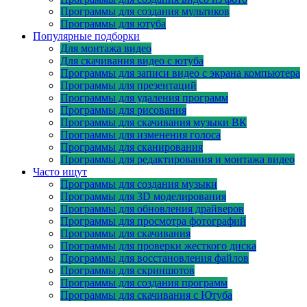
Программы для создания мультиков
Программы для ютуба
Популярные подборки
Для монтажа видео
Для скачивания видео с ютуба
Программы для записи видео с экрана компьютера
Программы для презентаций
Программы для удаления программ
Программы для рисования
Программы для скачивания музыки ВК
Программы для изменения голоса
Программы для сканирования
Программы для редактирования и монтажа видео
Часто ищут
Программы для создания музыки
Программы для 3D моделирования
Программы для обновления драйверов
Программы для просмотра фотографий
Программы для скачивания
Программы для проверки жесткого диска
Программы для восстановления файлов
Программы для скриншотов
Программы для создания программ
Программы для скачивания с Ютуба