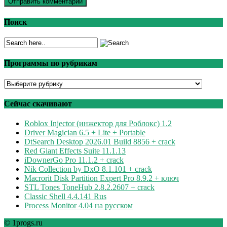
Поиск
Программы по рубрикам
Программы
по
рубрикам
Сейчас скачивают
Roblox Injector (инжектор для Роблокс) 1.2
Driver Magician 6.5 + Lite + Portable
DtSearch Desktop 2026.01 Build 8856 + crack
Red Giant Effects Suite 11.1.13
iDownerGo Pro 11.1.2 + crack
Nik Collection by DxO 8.1.101 + crack
Macrorit Disk Partition Expert Pro 8.9.2 + ключ
STL Tones ToneHub 2.8.2.2607 + crack
Classic Shell 4.4.141 Rus
Process Monitor 4.04 на русском
© 1progs.ru