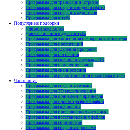
Программы для трансляции (стрима)
Программы для создания видео из фото
Программы для создания мультиков
Программы для ютуба
Популярные подборки
Для монтажа видео
Для скачивания видео с ютуба
Программы для записи видео с экрана компьютера
Программы для презентаций
Программы для удаления программ
Программы для рисования
Программы для скачивания музыки ВК
Программы для изменения голоса
Программы для сканирования
Программы для редактирования и монтажа видео
Часто ищут
Программы для создания музыки
Программы для 3D моделирования
Программы для обновления драйверов
Программы для просмотра фотографий
Программы для скачивания
Программы для проверки жесткого диска
Программы для восстановления файлов
Программы для скриншотов
Программы для создания программ