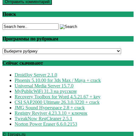
Поиск
Программы по рубрикам
Программы
по
рубрикам
Сейчас скачивают
DroidJoy Server 2.1.0
Phoenix 5.10.00 for 3ds Max / Maya + crack
Universal Media Server 15.7.0
MyPublicWiFi 31.3 на русском
Recovery Toolbox for Word 4.5.21.67 + key
CSI SAP2000 Ultimate 26.3.0.3220 + crack
JMG Sound Hyperspace 2.8 + crack
Registry Reviver 4.23.3.10 + ключик
TweakNow RegCleaner 2.5.1
Norton Power Eraser 6.6.0.2153
© 1progs.ru