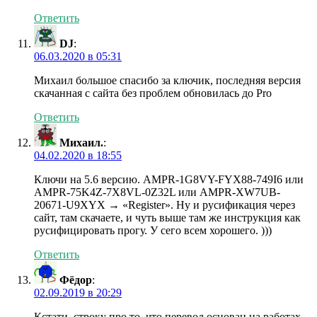
Ответить
DJ
:
06.03.2020 в 05:31
Михаил большое спасибо за ключик, последняя версия
скачанная с сайта без проблем обновилась до Pro
Ответить
Михаил.
:
04.02.2020 в 18:55
Ключи на 5.6 версию. AMPR-1G8VY-FYX88-749I6 или
AMPR-75K4Z-7X8VL-0Z32L или AMPR-XW7UB-
20671-U9XYX → «Register». Ну и русификация через
сайт, там скачаете, и чуть выше там же инструкция как
русифицировать прогу. У сего всем хорошего. )))
Ответить
Фёдор
:
02.09.2019 в 20:29
Кстати, строку про то, что перевод основан на работах