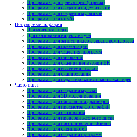
Программы для трансляции (стрима)
Программы для создания видео из фото
Программы для создания мультиков
Программы для ютуба
Популярные подборки
Для монтажа видео
Для скачивания видео с ютуба
Программы для записи видео с экрана компьютера
Программы для презентаций
Программы для удаления программ
Программы для рисования
Программы для скачивания музыки ВК
Программы для изменения голоса
Программы для сканирования
Программы для редактирования и монтажа видео
Часто ищут
Программы для создания музыки
Программы для 3D моделирования
Программы для обновления драйверов
Программы для просмотра фотографий
Программы для скачивания
Программы для проверки жесткого диска
Программы для восстановления файлов
Программы для скриншотов
Программы для создания программ