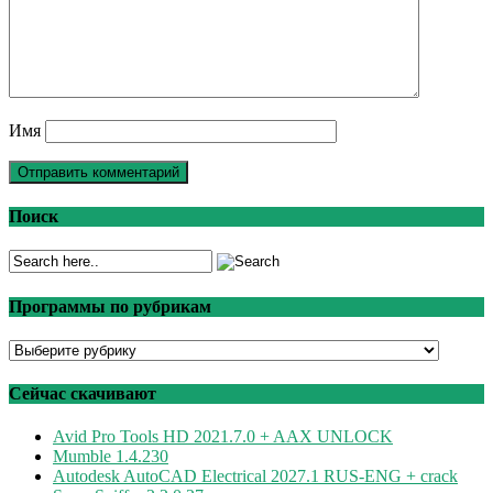
Имя
Поиск
Программы по рубрикам
Программы
по
рубрикам
Сейчас скачивают
Avid Pro Tools HD 2021.7.0 + AAX UNLOCK
Mumble 1.4.230
Autodesk AutoCAD Electrical 2027.1 RUS-ENG + crack