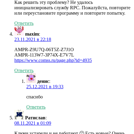
Как решить эту проблему? Не удалось
инициализировать службу RPC. Пожалуйста, повторите
или переустановите программу и повторите попытку.
Ответить
maxim
:
23.11.2021 в 22:18
AMPR-Z9U7Q-06T5Z-Z7J1O
AMPR-113W7-3P74X-E7V7L
https://www.comss.ru/page.php?id=4935
Ответить
денис
:
25.12.2021 в 19:33
спасибо
Ответить
Ратислав
:
08.11.2021 в 01:09
Ключи устарели и не работают 🙁 Есть новые? Очень