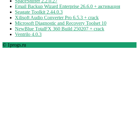
SpaceSniffer 2.2.0.27
Email Backup Wizard Enterprise 26.6.0 + активация
Seagate Toolkit 2.44.0.3
Xilisoft Audio Converter Pro 6.5.3 + crack
Microsoft Diagnostic and Recovery Toolset 10
NewBlue TotalFX 360 Build 250207 + crack
Ventrilo 4.0.3
© 1progs.ru