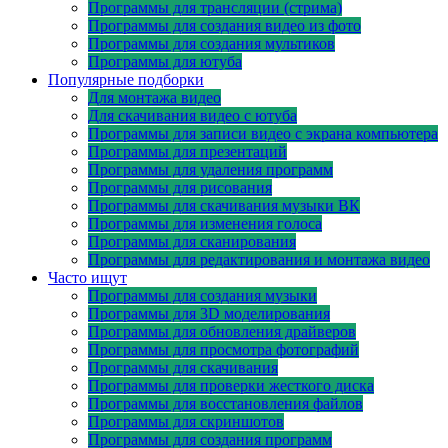
Программы для трансляции (стрима)
Программы для создания видео из фото
Программы для создания мультиков
Программы для ютуба
Популярные подборки
Для монтажа видео
Для скачивания видео с ютуба
Программы для записи видео с экрана компьютера
Программы для презентаций
Программы для удаления программ
Программы для рисования
Программы для скачивания музыки ВК
Программы для изменения голоса
Программы для сканирования
Программы для редактирования и монтажа видео
Часто ищут
Программы для создания музыки
Программы для 3D моделирования
Программы для обновления драйверов
Программы для просмотра фотографий
Программы для скачивания
Программы для проверки жесткого диска
Программы для восстановления файлов
Программы для скриншотов
Программы для создания программ