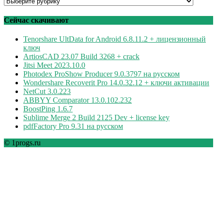
Программы
по
рубрикам
Сейчас скачивают
Tenorshare UltData for Android 6.8.11.2 + лицензионный
ключ
ArtiosCAD 23.07 Build 3268 + crack
Jitsi Meet 2023.10.0
Photodex ProShow Producer 9.0.3797 на русском
Wondershare Recoverit Pro 14.0.32.12 + ключи активации
NetCut 3.0.223
ABBYY Comparator 13.0.102.232
BoostPing 1.6.7
Sublime Merge 2 Build 2125 Dev + license key
pdfFactory Pro 9.31 на русском
© 1progs.ru