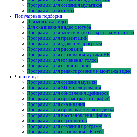
Программы для создания мультиков
Программы для ютуба
Популярные подборки
Для монтажа видео
Для скачивания видео с ютуба
Программы для записи видео с экрана компьютера
Программы для презентаций
Программы для удаления программ
Программы для рисования
Программы для скачивания музыки ВК
Программы для изменения голоса
Программы для сканирования
Программы для редактирования и монтажа видео
Часто ищут
Программы для создания музыки
Программы для 3D моделирования
Программы для обновления драйверов
Программы для просмотра фотографий
Программы для скачивания
Программы для проверки жесткого диска
Программы для восстановления файлов
Программы для скриншотов
Программы для создания программ
Программы для скачивания с Ютуба