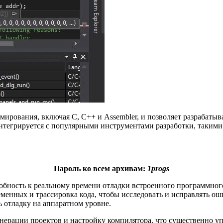
рования, включая C, C++ и Assembler, и позволяет разрабатыва
нтегрируется с популярными инструментами разработки, такими 
Пароль ко всем архивам:
1progs
обность к реальному времени отладки встроенного программног
еменных и трассировка кода, чтобы исследовать и исправлять о
 отладку на аппаратном уровне.
нерации проектов и настройку компилятора, что существенно уп