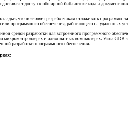
редоставляет доступ к обширной библиотеке кода и документаци
тладки, что позволяет разработчикам отлаживать программы на
м или программного обеспечения, работающего на удаленных уст
нной средой разработки для встроенного программного обеспеч
 на микроконтроллерах и одноплатных компьютерах. VisualGDB з
енной разработки программного обеспечения.
рках: