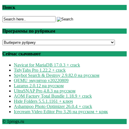
Поиск
Программы по рубрикам
Программы
по
рубрикам
Сейчас скачивают
Navicat for MariaDB 17.0.3 + crack
TidyTabs Pro 1.22.2 + crack
Spybot Search & Destroy 2.9.82.0 на русском
QEMU эмулятор v20220809
Lazarus 2.0.12 на русском
UltraSNAP Pro 4.8.3 на русском
AOM Factory Total Bundle 1.18.9 + crack
Hide Folders 5.5.1.1161 + ключ
Ashampoo Photo Optimizer 26.0.4 + crack
Icecream Video Editor Pro 3.26 на русском + кряк
© 1progs.ru