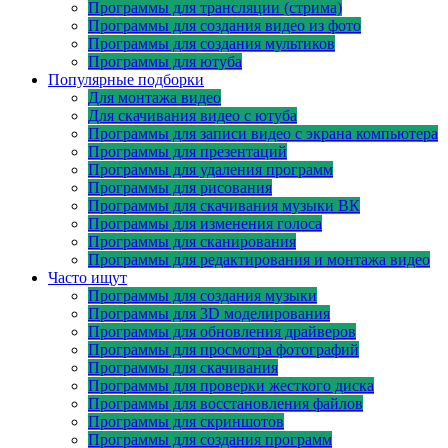
Программы для трансляции (стрима)
Программы для создания видео из фото
Программы для создания мультиков
Программы для ютуба
Популярные подборки
Для монтажа видео
Для скачивания видео с ютуба
Программы для записи видео с экрана компьютера
Программы для презентаций
Программы для удаления программ
Программы для рисования
Программы для скачивания музыки ВК
Программы для изменения голоса
Программы для сканирования
Программы для редактирования и монтажа видео
Часто ищут
Программы для создания музыки
Программы для 3D моделирования
Программы для обновления драйверов
Программы для просмотра фотографий
Программы для скачивания
Программы для проверки жесткого диска
Программы для восстановления файлов
Программы для скриншотов
Программы для создания программ