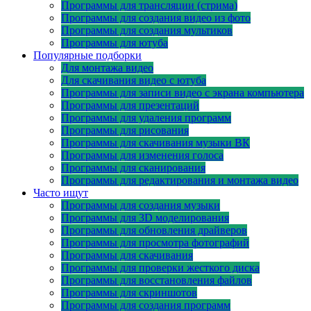
Программы для трансляции (стрима)
Программы для создания видео из фото
Программы для создания мультиков
Программы для ютуба
Популярные подборки
Для монтажа видео
Для скачивания видео с ютуба
Программы для записи видео с экрана компьютера
Программы для презентаций
Программы для удаления программ
Программы для рисования
Программы для скачивания музыки ВК
Программы для изменения голоса
Программы для сканирования
Программы для редактирования и монтажа видео
Часто ищут
Программы для создания музыки
Программы для 3D моделирования
Программы для обновления драйверов
Программы для просмотра фотографий
Программы для скачивания
Программы для проверки жесткого диска
Программы для восстановления файлов
Программы для скриншотов
Программы для создания программ