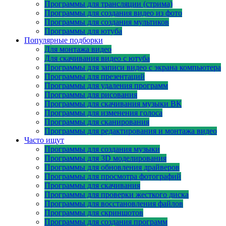
Программы для трансляции (стрима)
Программы для создания видео из фото
Программы для создания мультиков
Программы для ютуба
Популярные подборки
Для монтажа видео
Для скачивания видео с ютуба
Программы для записи видео с экрана компьютера
Программы для презентаций
Программы для удаления программ
Программы для рисования
Программы для скачивания музыки ВК
Программы для изменения голоса
Программы для сканирования
Программы для редактирования и монтажа видео
Часто ищут
Программы для создания музыки
Программы для 3D моделирования
Программы для обновления драйверов
Программы для просмотра фотографий
Программы для скачивания
Программы для проверки жесткого диска
Программы для восстановления файлов
Программы для скриншотов
Программы для создания программ