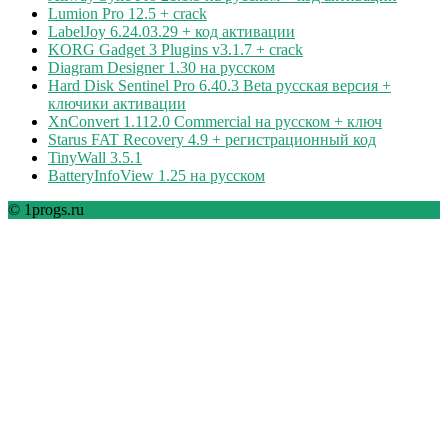
Lumion Pro 12.5 + crack
LabelJoy 6.24.03.29 + код активации
KORG Gadget 3 Plugins v3.1.7 + crack
Diagram Designer 1.30 на русском
Hard Disk Sentinel Pro 6.40.3 Beta русская версия +
ключики активации
XnConvert 1.112.0 Commercial на русском + ключ
Starus FAT Recovery 4.9 + регистрационный код
TinyWall 3.5.1
BatteryInfoView 1.25 на русском
© 1progs.ru