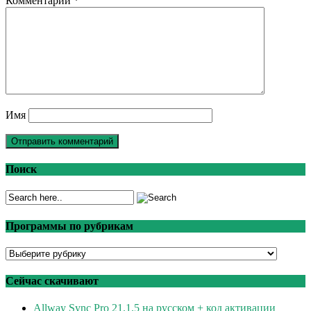
Комментарий
*
Имя
Поиск
Программы по рубрикам
Программы
по
рубрикам
Сейчас скачивают
Allway Sync Pro 21.1.5 на русском + код активации