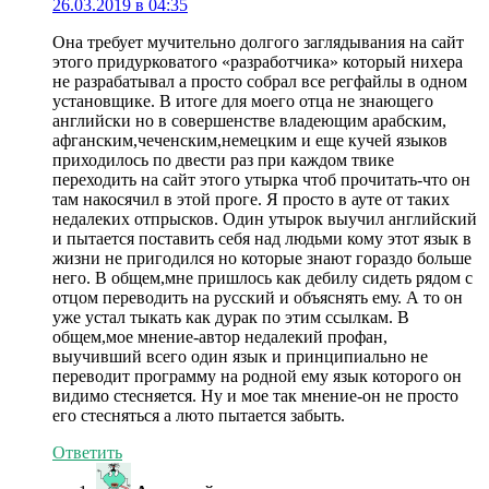
26.03.2019 в 04:35
Она требует мучительно долгого заглядывания на сайт
этого придурковатого «разработчика» который нихера
не разрабатывал а просто собрал все регфайлы в одном
установщике. В итоге для моего отца не знающего
английски но в совершенстве владеющим арабским,
афганским,чеченским,немецким и еще кучей языков
приходилось по двести раз при каждом твике
переходить на сайт этого утырка чтоб прочитать-что он
там накосячил в этой проге. Я просто в ауте от таких
недалеких отпрысков. Один утырок выучил английский
и пытается поставить себя над людьми кому этот язык в
жизни не пригодился но которые знают гораздо больше
него. В общем,мне пришлось как дебилу сидеть рядом с
отцом переводить на русский и объяснять ему. А то он
уже устал тыкать как дурак по этим ссылкам. В
общем,мое мнение-автор недалекий профан,
выучивший всего один язык и принципиально не
переводит программу на родной ему язык которого он
видимо стесняется. Ну и мое так мнение-он не просто
его стесняться а люто пытается забыть.
Ответить