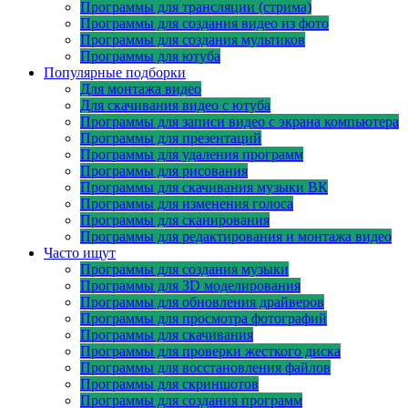
Программы для трансляции (стрима)
Программы для создания видео из фото
Программы для создания мультиков
Программы для ютуба
Популярные подборки
Для монтажа видео
Для скачивания видео с ютуба
Программы для записи видео с экрана компьютера
Программы для презентаций
Программы для удаления программ
Программы для рисования
Программы для скачивания музыки ВК
Программы для изменения голоса
Программы для сканирования
Программы для редактирования и монтажа видео
Часто ищут
Программы для создания музыки
Программы для 3D моделирования
Программы для обновления драйверов
Программы для просмотра фотографий
Программы для скачивания
Программы для проверки жесткого диска
Программы для восстановления файлов
Программы для скриншотов
Программы для создания программ