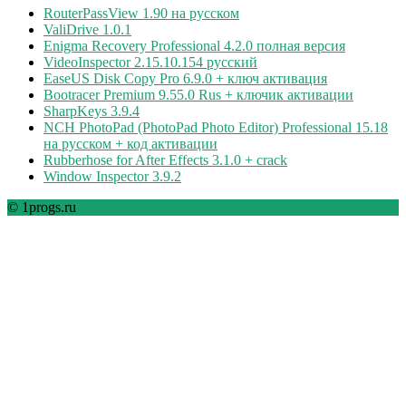
RouterPassView 1.90 на русском
ValiDrive 1.0.1
Enigma Recovery Professional 4.2.0 полная версия
VideoInspector 2.15.10.154 русский
EaseUS Disk Copy Pro 6.9.0 + ключ активация
Bootracer Premium 9.55.0 Rus + ключик активации
SharpKeys 3.9.4
NCH PhotoPad (PhotoPad Photo Editor) Professional 15.18
на русском + код активации
Rubberhose for After Effects 3.1.0 + crack
Window Inspector 3.9.2
© 1progs.ru