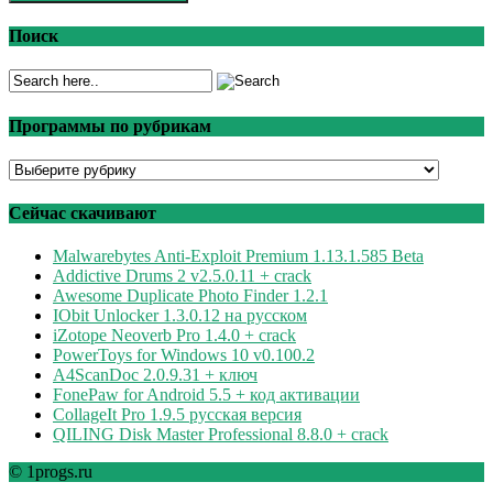
Поиск
Программы по рубрикам
Программы
по
рубрикам
Сейчас скачивают
Malwarebytes Anti-Exploit Premium 1.13.1.585 Beta
Addictive Drums 2 v2.5.0.11 + crack
Awesome Duplicate Photo Finder 1.2.1
IObit Unlocker 1.3.0.12 на русском
iZotope Neoverb Pro 1.4.0 + crack
PowerToys for Windows 10 v0.100.2
A4ScanDoc 2.0.9.31 + ключ
FonePaw for Android 5.5 + код активации
CollageIt Pro 1.9.5 русская версия
QILING Disk Master Professional 8.8.0 + crack
© 1progs.ru