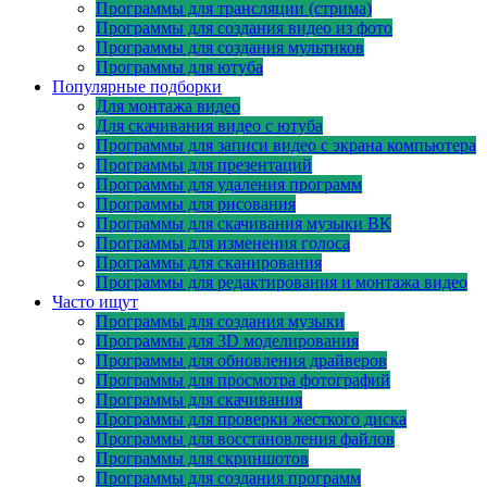
Программы для трансляции (стрима)
Программы для создания видео из фото
Программы для создания мультиков
Программы для ютуба
Популярные подборки
Для монтажа видео
Для скачивания видео с ютуба
Программы для записи видео с экрана компьютера
Программы для презентаций
Программы для удаления программ
Программы для рисования
Программы для скачивания музыки ВК
Программы для изменения голоса
Программы для сканирования
Программы для редактирования и монтажа видео
Часто ищут
Программы для создания музыки
Программы для 3D моделирования
Программы для обновления драйверов
Программы для просмотра фотографий
Программы для скачивания
Программы для проверки жесткого диска
Программы для восстановления файлов
Программы для скриншотов
Программы для создания программ