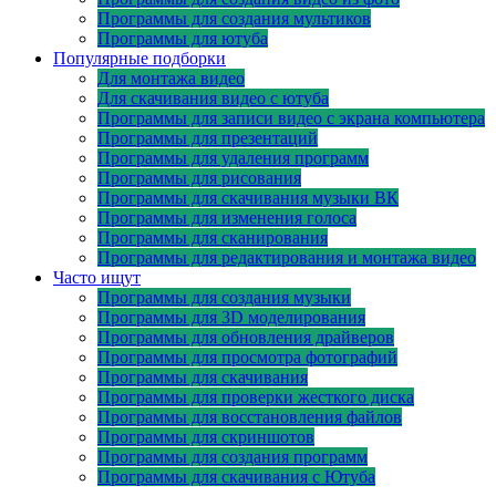
Программы для создания мультиков
Программы для ютуба
Популярные подборки
Для монтажа видео
Для скачивания видео с ютуба
Программы для записи видео с экрана компьютера
Программы для презентаций
Программы для удаления программ
Программы для рисования
Программы для скачивания музыки ВК
Программы для изменения голоса
Программы для сканирования
Программы для редактирования и монтажа видео
Часто ищут
Программы для создания музыки
Программы для 3D моделирования
Программы для обновления драйверов
Программы для просмотра фотографий
Программы для скачивания
Программы для проверки жесткого диска
Программы для восстановления файлов
Программы для скриншотов
Программы для создания программ
Программы для скачивания с Ютуба