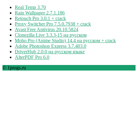
Real Temp 3.70
Rain Wallpaper 2.7.1.186
Retouch Pro 3.0.1 + crack
Proxy Switcher Pro 7.5.0.7938 + crack
Avast Free Antivirus 20.10.5824
Clonezilla Live 3.3.3-15 на русском
Moho Pro (Anime Studio) 14.4 на русском + crack
Adobe Photoshop Express 3.7.403.0
DriverHub 2.0.0 на русском языке
AlterPDF Pro 6.0
© 1progs.ru