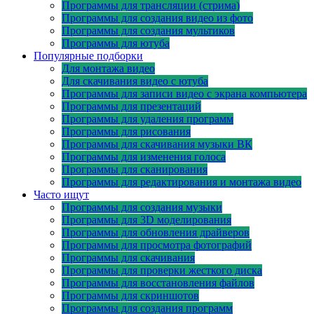
Программы для трансляции (стрима)
Программы для создания видео из фото
Программы для создания мультиков
Программы для ютуба
Популярные подборки
Для монтажа видео
Для скачивания видео с ютуба
Программы для записи видео с экрана компьютера
Программы для презентаций
Программы для удаления программ
Программы для рисования
Программы для скачивания музыки ВК
Программы для изменения голоса
Программы для сканирования
Программы для редактирования и монтажа видео
Часто ищут
Программы для создания музыки
Программы для 3D моделирования
Программы для обновления драйверов
Программы для просмотра фотографий
Программы для скачивания
Программы для проверки жесткого диска
Программы для восстановления файлов
Программы для скриншотов
Программы для создания программ