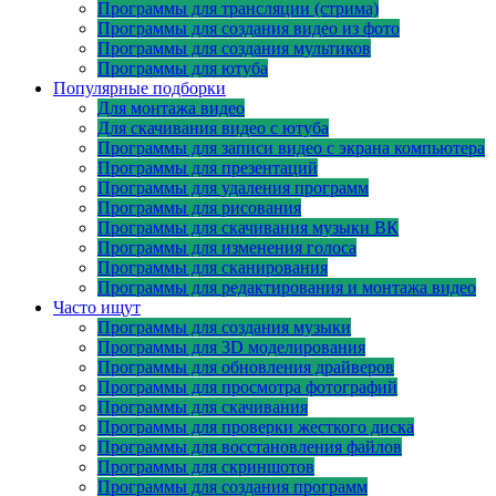
Программы для трансляции (стрима)
Программы для создания видео из фото
Программы для создания мультиков
Программы для ютуба
Популярные подборки
Для монтажа видео
Для скачивания видео с ютуба
Программы для записи видео с экрана компьютера
Программы для презентаций
Программы для удаления программ
Программы для рисования
Программы для скачивания музыки ВК
Программы для изменения голоса
Программы для сканирования
Программы для редактирования и монтажа видео
Часто ищут
Программы для создания музыки
Программы для 3D моделирования
Программы для обновления драйверов
Программы для просмотра фотографий
Программы для скачивания
Программы для проверки жесткого диска
Программы для восстановления файлов
Программы для скриншотов
Программы для создания программ