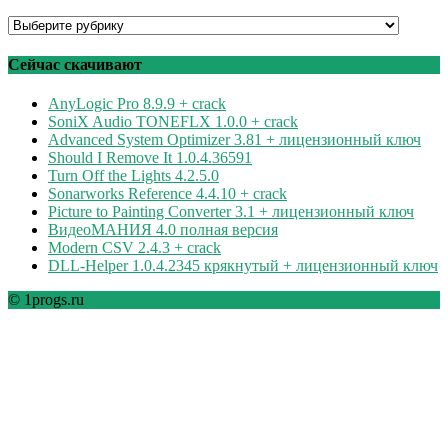
Программы
по
рубрикам
Сейчас скачивают
AnyLogic Pro 8.9.9 + crack
SoniX Audio TONEFLX 1.0.0 + crack
Advanced System Optimizer 3.81 + лицензионный ключ
Should I Remove It 1.0.4.36591
Turn Off the Lights 4.2.5.0
Sonarworks Reference 4.4.10 + crack
Picture to Painting Converter 3.1 + лицензионный ключ
ВидеоМАНИЯ 4.0 полная версия
Modern CSV 2.4.3 + crack
DLL-Helper 1.0.4.2345 крякнутый + лицензионный ключ
© 1progs.ru