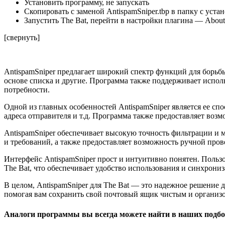
Установить программу, не запускать
Скопировать с заменой AntispamSniper.tbp в папку с уст
Запустить The Bat, перейти в настройки плагина — About —
[свернуть]
AntispamSniper предлагает широкий спектр функций для борьб
основе списка и другие. Программа также поддерживает испол
потребности.
Одной из главных особенностей AntispamSniper является ее сп
адреса отправителя и т.д. Программа также предоставляет воз
AntispamSniper обеспечивает высокую точность фильтрации и
и требований, а также предоставляет возможность ручной про
Интерфейс AntispamSniper прост и интуитивно понятен. Пользо
The Bat, что обеспечивает удобство использования и синхро
В целом, AntispamSniper для The Bat — это надежное решение
помогая вам сохранить свой почтовый ящик чистым и организ
Аналоги программы вы всегда можете найти в наших подбо