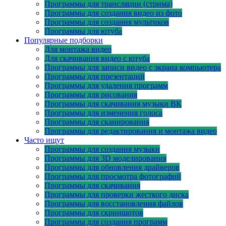
Программы для трансляции (стрима)
Программы для создания видео из фото
Программы для создания мультиков
Программы для ютуба
Популярные подборки
Для монтажа видео
Для скачивания видео с ютуба
Программы для записи видео с экрана компьютера
Программы для презентаций
Программы для удаления программ
Программы для рисования
Программы для скачивания музыки ВК
Программы для изменения голоса
Программы для сканирования
Программы для редактирования и монтажа видео
Часто ищут
Программы для создания музыки
Программы для 3D моделирования
Программы для обновления драйверов
Программы для просмотра фотографий
Программы для скачивания
Программы для проверки жесткого диска
Программы для восстановления файлов
Программы для скриншотов
Программы для создания программ