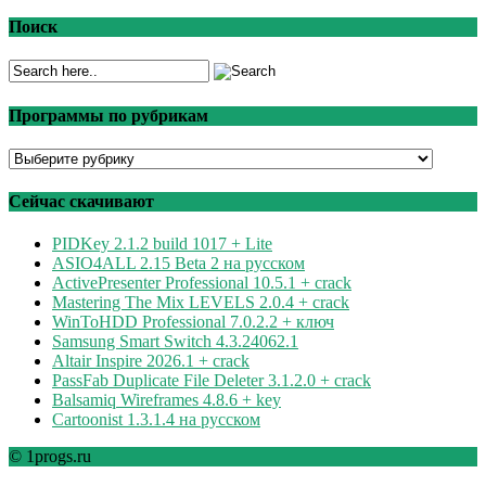
Поиск
Программы по рубрикам
Программы
по
рубрикам
Сейчас скачивают
PIDKey 2.1.2 build 1017 + Lite
ASIO4ALL 2.15 Beta 2 на русском
ActivePresenter Professional 10.5.1 + crack
Mastering The Mix LEVELS 2.0.4 + crack
WinToHDD Professional 7.0.2.2 + ключ
Samsung Smart Switch 4.3.24062.1
Altair Inspire 2026.1 + crack
PassFab Duplicate File Deleter 3.1.2.0 + crack
Balsamiq Wireframes 4.8.6 + key
Cartoonist 1.3.1.4 на русском
© 1progs.ru