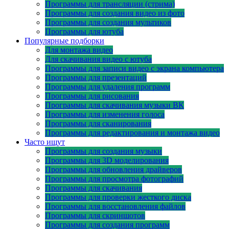
Программы для трансляции (стрима)
Программы для создания видео из фото
Программы для создания мультиков
Программы для ютуба
Популярные подборки
Для монтажа видео
Для скачивания видео с ютуба
Программы для записи видео с экрана компьютера
Программы для презентаций
Программы для удаления программ
Программы для рисования
Программы для скачивания музыки ВК
Программы для изменения голоса
Программы для сканирования
Программы для редактирования и монтажа видео
Часто ищут
Программы для создания музыки
Программы для 3D моделирования
Программы для обновления драйверов
Программы для просмотра фотографий
Программы для скачивания
Программы для проверки жесткого диска
Программы для восстановления файлов
Программы для скриншотов
Программы для создания программ