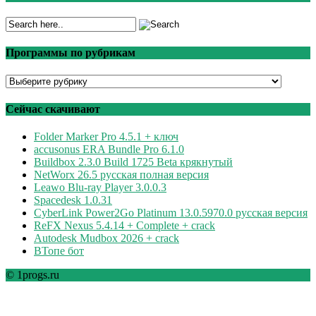
Программы по рубрикам
Программы
по
рубрикам
Сейчас скачивают
Folder Marker Pro 4.5.1 + ключ
accusonus ERA Bundle Pro 6.1.0
Buildbox 2.3.0 Build 1725 Beta крякнутый
NetWorx 26.5 русская полная версия
Leawo Blu-ray Player 3.0.0.3
Spacedesk 1.0.31
CyberLink Power2Go Platinum 13.0.5970.0 русская версия
ReFX Nexus 5.4.14 + Complete + crack
Autodesk Mudbox 2026 + crack
ВТопе бот
© 1progs.ru