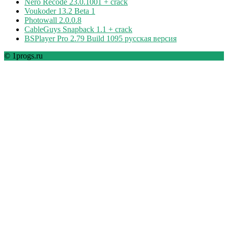
Nero Recode 23.0.1001 + crack
Voukoder 13.2 Beta 1
Photowall 2.0.0.8
CableGuys Snapback 1.1 + crack
BSPlayer Pro 2.79 Build 1095 русская версия
© 1progs.ru