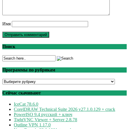
Имя
Поиск
Программы по рубрикам
Программы
по
рубрикам
Сейчас скачивают
IceCat 78.6.0
CorelDRAW Technical Suite 2026 v27.1.0.129 + crack
PowerISO 9.4 русский + ключ
TightVNC Viewer + Server 2.8.78
Outline VPN 1.17.0