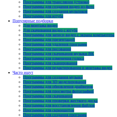
Программы для трансляции (стрима)
Программы для создания видео из фото
Программы для создания мультиков
Программы для ютуба
Популярные подборки
Для монтажа видео
Для скачивания видео с ютуба
Программы для записи видео с экрана компьютера
Программы для презентаций
Программы для удаления программ
Программы для рисования
Программы для скачивания музыки ВК
Программы для изменения голоса
Программы для сканирования
Программы для редактирования и монтажа видео
Часто ищут
Программы для создания музыки
Программы для 3D моделирования
Программы для обновления драйверов
Программы для просмотра фотографий
Программы для скачивания
Программы для проверки жесткого диска
Программы для восстановления файлов
Программы для скриншотов
Программы для создания программ