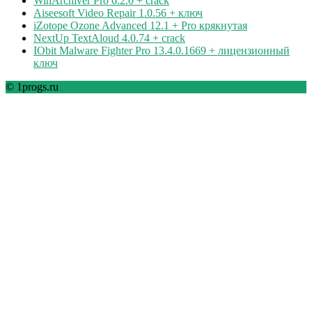
WinArchiver Pro 6.2.0 + crack
Aiseesoft Video Repair 1.0.56 + ключ
iZotope Ozone Advanced 12.1 + Pro крякнутая
NextUp TextAloud 4.0.74 + crack
IObit Malware Fighter Pro 13.4.0.1669 + лицензионный
ключ
© 1progs.ru