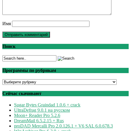
Имя
Поиск
Программы по рубрикам
Программы
по
рубрикам
Сейчас скачивают
Sugar Bytes Graindad 1.0.6 + crack
UltraDefrag 9.0.1 на русском
Moon+ Reader Pro 5.2.6
DreamMail 6.5.2.15 + Rus
proDAD Mercalli Pro 2.0.126.1 + V6 SAL 6.0.678.3