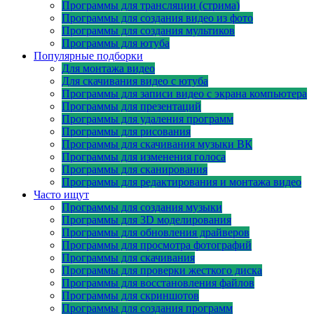
Программы для трансляции (стрима)
Программы для создания видео из фото
Программы для создания мультиков
Программы для ютуба
Популярные подборки
Для монтажа видео
Для скачивания видео с ютуба
Программы для записи видео с экрана компьютера
Программы для презентаций
Программы для удаления программ
Программы для рисования
Программы для скачивания музыки ВК
Программы для изменения голоса
Программы для сканирования
Программы для редактирования и монтажа видео
Часто ищут
Программы для создания музыки
Программы для 3D моделирования
Программы для обновления драйверов
Программы для просмотра фотографий
Программы для скачивания
Программы для проверки жесткого диска
Программы для восстановления файлов
Программы для скриншотов
Программы для создания программ