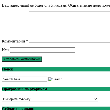
Ваш адрес email не будет опубликован.
Обязательные поля пом
Комментарий
*
Имя
Поиск
Программы по рубрикам
Программы
по
рубрикам
Сейчас скачивают