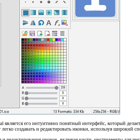
onal является его интуитивно понятный интерфейс, который дела
легко создавать и редактировать иконки, используя широкий с
 и редактирования иконок, включая кисти, инструменты для ри