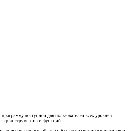
ет программу доступной для пользователей всех уровней
пектр инструментов и функций.
сования и векторные объекты. Вы также можете импортировать