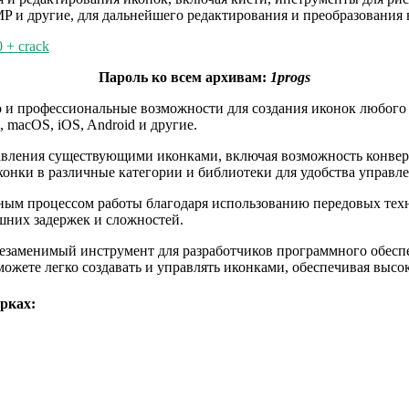
P и другие, для дальнейшего редактирования и преобразования 
0 + crack
Пароль ко всем архивам:
1progs
ство и профессиональные возможности для создания иконок любог
 macOS, iOS, Android и другие.
авления существующими иконками, включая возможность конвер
онки в различные категории и библиотеки для удобства управле
тивным процессом работы благодаря использованию передовых те
ишних задержек и сложностей.
й незаменимый инструмент для разработчиков программного обесп
ожете легко создавать и управлять иконками, обеспечивая высок
рках: