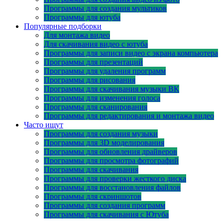
Программы для создания мультиков
Программы для ютуба
Популярные подборки
Для монтажа видео
Для скачивания видео с ютуба
Программы для записи видео с экрана компьютера
Программы для презентаций
Программы для удаления программ
Программы для рисования
Программы для скачивания музыки ВК
Программы для изменения голоса
Программы для сканирования
Программы для редактирования и монтажа видео
Часто ищут
Программы для создания музыки
Программы для 3D моделирования
Программы для обновления драйверов
Программы для просмотра фотографий
Программы для скачивания
Программы для проверки жесткого диска
Программы для восстановления файлов
Программы для скриншотов
Программы для создания программ
Программы для скачивания с Ютуба